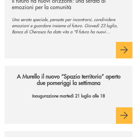
Il futuro ha nuovi orizzonti: una serata di
emozioni per la comunità
Una serata speciale, pensata per incontrarsi, condividere
emozioni e guardare insieme al futuro. Giovedì 23 luglio,
Banca di Cherasco ha dato vita a "Il futuro ha nuovi
orizzonti", il suo primo evento estivo dedicato a Soci, clienti,
famiglie e territorio.
/news/il-nuovo-spazio-territorio-a-murello/
A Murello il nuovo “Spazio territorio”
aperto
due pomeriggi la settimana
Inaugurazione martedì 21 luglio alle 18
/news/la-nuova-mongolfiera-di-banca-di-cherasco/