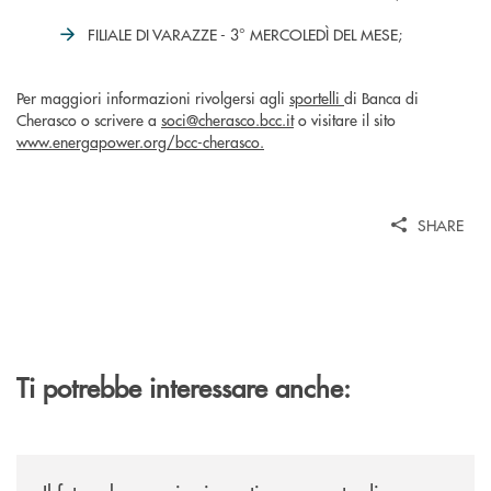
FILIALE DI VARAZZE - 3° MERCOLEDÌ DEL MESE;
Per maggiori informazioni rivolgersi agli
sportelli
di Banca di
Cherasco o scrivere a
soci@cherasco.bcc.it
o visitare il sito
www.energapower.org/bcc-cherasco.
SHARE
Ti potrebbe interessare anche:
/news/il-futuro-ha-nuovi-orizzonti-23-luglio-2026/