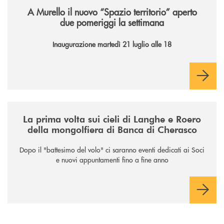
A Murello il nuovo “Spazio territorio”
aperto
due pomeriggi la settimana
Inaugurazione martedì 21 luglio alle 18
/news/la-nuova-mongolfiera-di-banca-di-cherasco/
La prima volta sui cieli di Langhe e Roero
della mongolfiera di Banca di Cherasco
Dopo il "battesimo del volo" ci saranno eventi dedicati ai Soci
e nuovi appuntamenti fino a fine anno