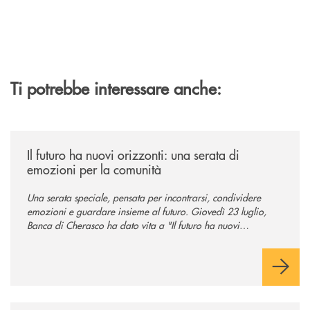
Ti potrebbe interessare anche:
/news/il-futuro-ha-nuovi-orizzonti-23-luglio-2026/
Il futuro ha nuovi orizzonti: una serata di
emozioni per la comunità
Una serata speciale, pensata per incontrarsi, condividere
emozioni e guardare insieme al futuro. Giovedì 23 luglio,
Banca di Cherasco ha dato vita a "Il futuro ha nuovi
orizzonti", il suo primo evento estivo dedicato a Soci, clienti,
famiglie e territorio.
/news/il-nuovo-spazio-territorio-a-murello/