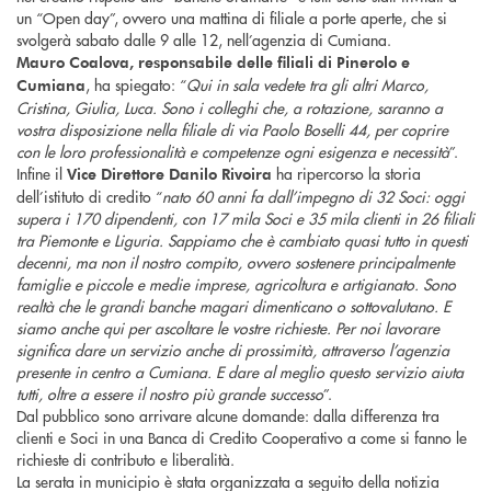
un “Open day”, ovvero una mattina di filiale a porte aperte, che si
svolgerà sabato dalle 9 alle 12, nell’agenzia di Cumiana.
Mauro Coalova, responsabile delle filiali di Pinerolo e
, ha spiegato: “
Qui in sala vedete tra gli altri Marco,
Cumiana
Cristina, Giulia, Luca. Sono i colleghi che, a rotazione, saranno a
vostra disposizione nella filiale di via Paolo Boselli 44, per coprire
con le loro professionalità e competenze ogni esigenza e necessità
”.
Infine il
ha ripercorso la storia
Vice Direttore Danilo Rivoira
dell’istituto di credito “
nato 60 anni fa dall’impegno di 32 Soci: oggi
supera i 170 dipendenti, con 17 mila Soci e 35 mila clienti in 26 filiali
tra Piemonte e Liguria. Sappiamo che è cambiato quasi tutto in questi
decenni, ma non il nostro compito, ovvero sostenere principalmente
famiglie e piccole e medie imprese, agricoltura e artigianato. Sono
realtà che le grandi banche magari dimenticano o sottovalutano. E
siamo anche qui per ascoltare le vostre richieste. Per noi lavorare
significa dare un servizio anche di prossimità, attraverso l’agenzia
presente in centro a Cumiana. E dare al meglio questo servizio aiuta
tutti, oltre a essere il nostro più grande successo
”.
Dal pubblico sono arrivare alcune domande: dalla differenza tra
clienti e Soci in una Banca di Credito Cooperativo a come si fanno le
richieste di contributo e liberalità.
La serata in municipio è stata organizzata a seguito della notizia