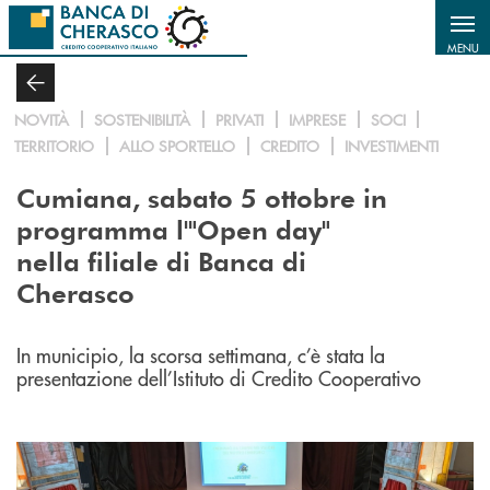
Salta al contenuto principale
MENU
NOVITÀ
SOSTENIBILITÀ
PRIVATI
IMPRESE
SOCI
TERRITORIO
ALLO SPORTELLO
CREDITO
INVESTIMENTI
Cumiana, sabato 5 ottobre in
programma l'"Open day"
nella filiale di Banca di
Cherasco
In municipio, la scorsa settimana, c’è stata la
presentazione dell’Istituto di Credito Cooperativo