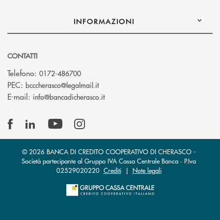
INFORMAZIONI
CONTATTI
Telefono:
0172-486700
(si apre l’app di posta elettronica)
PEC:
bcccherasco@legalmail.it
(si apre l’app di posta elettronica)
E-mail:
info@bancadicherasco.it
© 2026 BANCA DI CREDITO COOPERATIVO DI CHERASCO -
Società partecipante al Gruppo IVA Cassa Centrale Banca · P.Iva
02529020220
Crediti
|
Note legali