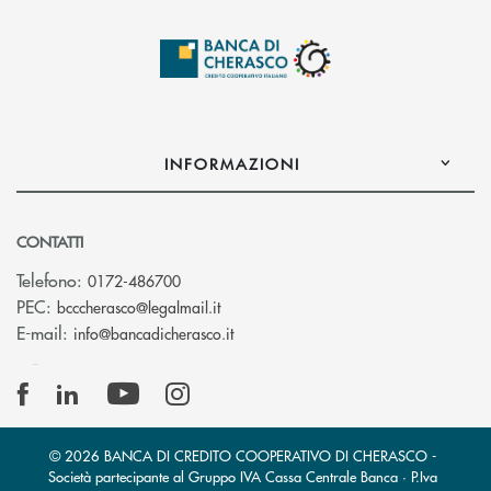
INFORMAZIONI
CONTATTI
Telefono:
0172-486700
(si apre l’app di posta elettronica)
PEC:
bcccherasco@legalmail.it
(si apre l’app di posta elettronica)
E-mail:
info@bancadicherasco.it
© 2026 BANCA DI CREDITO COOPERATIVO DI CHERASCO -
Società partecipante al Gruppo IVA Cassa Centrale Banca · P.Iva