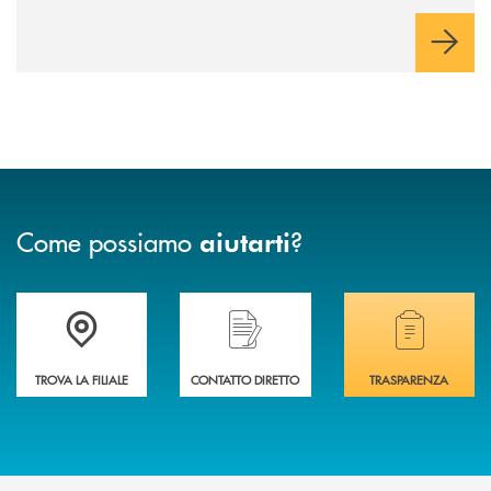
Come possiamo
?
aiutarti
Accedi all' elenco completo delle filiali .
Hai bisogno di assistenza immediata? Contatta
Hai bisogno di alcuni
TROVA LA FILIALE
CONTATTO DIRETTO
TRASPARENZA