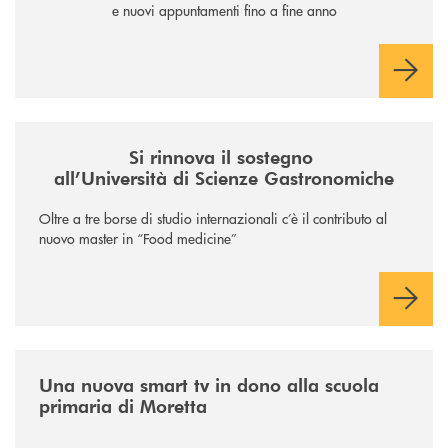
e nuovi appuntamenti fino a fine anno
/news/il-sostegno-alluniversita-di-scienze-gastronomiche/
Si rinnova il sostegno
all’Università di Scienze Gastronomiche
Oltre a tre borse di studio internazionali c’è il contributo al
nuovo master in “Food medicine”
/news/istruzione/
Una nuova smart tv in dono alla scuola
primaria di Moretta