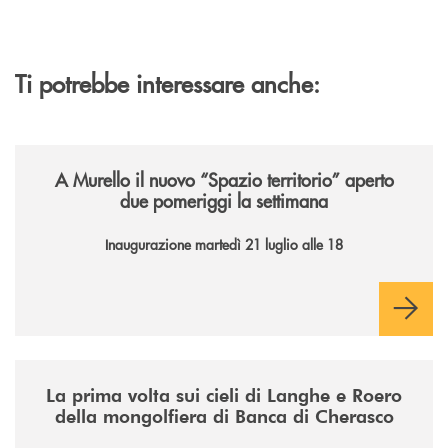
Ti potrebbe interessare anche:
/news/il-nuovo-spazio-territorio-a-murello/
A Murello il nuovo “Spazio territorio”
aperto
due pomeriggi la settimana
Inaugurazione martedì 21 luglio alle 18
/news/la-nuova-mongolfiera-di-banca-di-cherasco/
La prima volta sui cieli di Langhe e Roero
della mongolfiera di Banca di Cherasco