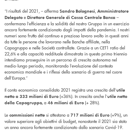
“I risultati del 2021, – afferma
,
Sandro Bolognesi
Amministratore
e
–
Delegato
Direttore Generale di Cassa Centrale Banca
confermano l’efficienza e la solidità del nostro Gruppo in un esercizio
ancora fortemente condizionato dagli impatti della pandemia. I nostri
numeri sono frutto del continuo e prezioso lavoro svolto in questi anni
da tutte le persone che lavorano nelle Banche affiliate, nella
Capogruppo e nelle Società controllate. Grazie a un CET1 ratio del
22,6% e alla capacità reddituale dimostrata in questo primo triennio
intendiamo proseguire in un percorso di crescita autonoma nel
medio-lungo periodo, monitorando l’evoluzione del contesto
economico mondiale e i riflessi dello scenario di guerra nel cuore
dell’Europa.”
Il conto economico consolidato 2021 registra una crescita dell’
utile
(+36%). In crescita anche l’
netto a 333 milioni di Euro
utile netto
a
(+ 28%).
della Capogruppo,
46 milioni di Euro
Le
si attestano a
(+9%), un
commissioni nette
717 milioni di Euro
valore superiore agli obiettivi di budget, nonostante il 2021 sia stato
un anno ancora fortemente condizionato dallo scenario Covid-19.