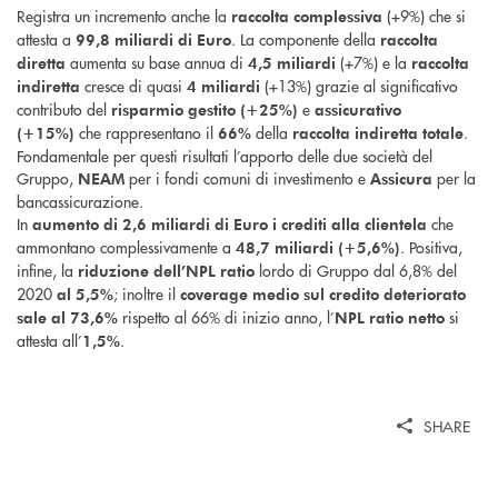
Registra un incremento anche la
(+9%) che si
raccolta complessiva
attesta a
. La componente della
99,8 miliardi di Euro
raccolta
aumenta su base annua di
(+7%) e la
diretta
4,5 miliardi
raccolta
cresce di quasi
(+13%) grazie al significativo
indiretta
4
miliardi
contributo del
e
risparmio gestito (+25%)
assicurativo
che rappresentano il
della
.
(+15%)
66%
raccolta indiretta totale
Fondamentale per questi risultati l’apporto delle due società del
Gruppo,
per i fondi comuni di investimento e
per la
NEAM
Assicura
bancassicurazione.
In
che
aumento di 2,6 miliardi di Euro i crediti alla clientela
ammontano complessivamente a
. Positiva,
48,7 miliardi (+5,6%)
infine, la
lordo di Gruppo dal 6,8% del
riduzione dell’NPL ratio
2020
; inoltre il
al 5,5%
coverage medio sul credito deteriorato
rispetto al 66% di inizio anno, l’
si
sale al 73,6%
NPL ratio netto
attesta all’
.
1,5%
SHARE