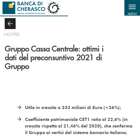
Salta al contenuto principale
MENU
NOVITÀ
Gruppo Cassa Centrale: ottimi i
dati del preconsuntivo 2021 di
Gruppo
Utile in crescita a 333 milioni di Euro (+36%);
Coefficiente patrimoniale CET1 ratio al 22,6% (in
crescita rispetto al 21,46% del 2020), che conferma
il Gruppo ai vertici del sistema bancario italiano;