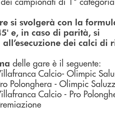
 dei campionati di 1° categoria
are si svolgerà con la formul
5' e, in caso di parità, si
all’esecuzione dei calci di r
delle gare è il seguente:
ma
llafranca Calcio- Olimpic Sal
ro Polonghera - Olimpic Saluz
llafranca Calcio - Pro Polongh
remiazione