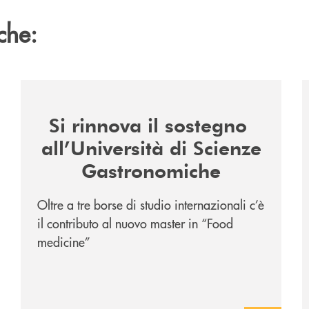
che:
co/
/news/il-sostegno-alluniversita-di-scienze-gastronomi
/
Si rinnova il sostegno
all’Università di Scienze
Gastronomiche
Oltre a tre borse di studio internazionali c’è
il contributo al nuovo master in “Food
medicine”