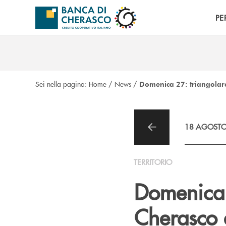
Salta al contenuto principale
PE
Sei nella pagina:
Home
/
News
/
Domenica 27: triangolare
18 AGOSTO
TERRITORIO
Domenica 
Cherasco 