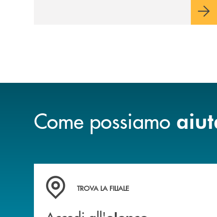
Come possiamo
aiut
Accedi all' elenco completo delle filiali .
TROVA LA FILIALE
Accedi all'
elenco