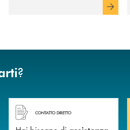
?
arti
Hai bisogno di assistenza immediata? Contattaci .
CONTATTO DIRETTO
Hai bisogno di
assistenza