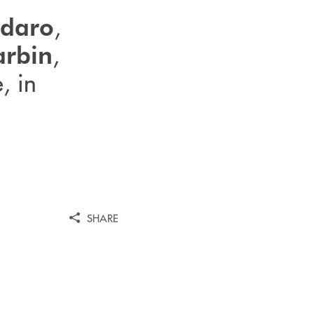
,
odaro
,
arbin
, in
SHARE