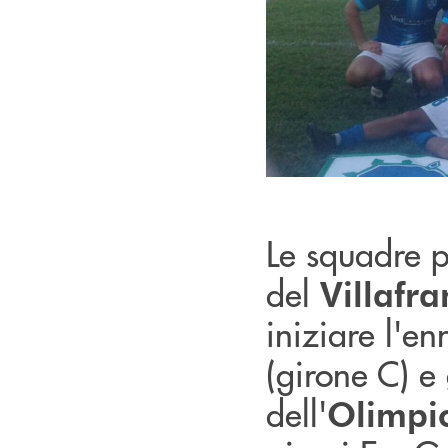
Le squadre p
del
Villafr
iniziare l'e
(girone C) e 
dell'
Olimpi