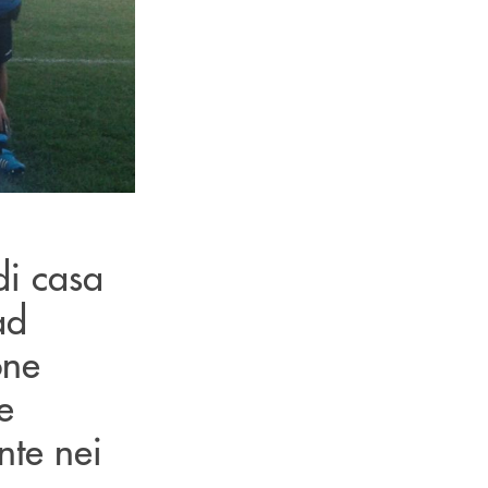
di casa
ad
one
e
ente nei