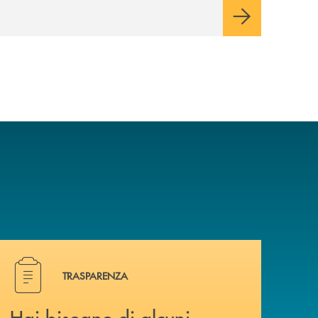
Hai bisogno di alcuni documenti ? Vai alla pagina traspa
TRASPARENZA
Hai bisogno di alcuni