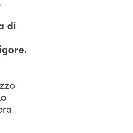
.
a di
igore.
uzzo
zo
era