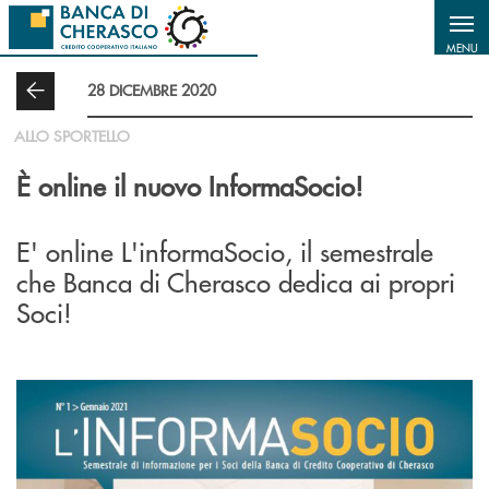
Salta al contenuto principale
MENU
28 DICEMBRE 2020
ALLO SPORTELLO
È online il nuovo InformaSocio!
E' online L'informaSocio, il semestrale
che Banca di Cherasco dedica ai propri
Soci!