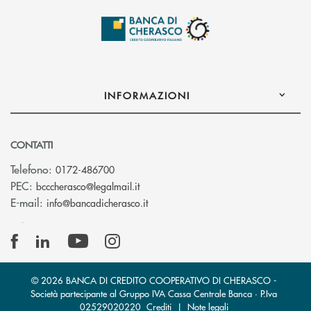
INFORMAZIONI
CONTATTI
Telefono:
0172-486700
(si apre l’app di posta elettronica)
PEC:
bcccherasco@legalmail.it
(si apre l’app di posta elettronica)
E-mail:
info@bancadicherasco.it
© 2026 BANCA DI CREDITO COOPERATIVO DI CHERASCO -
Società partecipante al Gruppo IVA Cassa Centrale Banca · P.Iva
02529020220
Crediti
|
Note legali