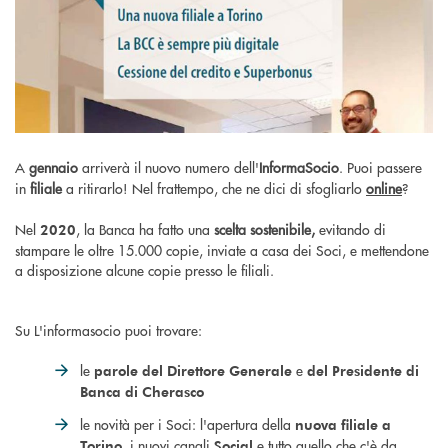
A
gennaio
arriverà il nuovo numero dell'
InformaSocio
. Puoi passere
in
filiale
a ritirarlo! Nel frattempo, che ne dici di sfogliarlo
online
?
Nel
, la Banca ha fatto una
scelta sostenibile,
evitando di
2020
stampare le oltre 15.000 copie, inviate a casa dei Soci, e mettendone
a disposizione alcune copie presso le filiali.
Su L'informasocio puoi trovare:
le
e
parole del Direttore Generale
del Presidente di
Banca di Cherasco
le novità per i Soci: l'apertura della
nuova filiale a
, i nuovi canali
e tutto quello che c'è da
Torino
Social