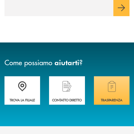
Come possiamo
?
aiutarti
Accedi all' elenco completo delle filiali .
Hai bisogno di assistenza immediata? Contatta
Hai bisogno di alcuni
TROVA LA FILIALE
CONTATTO DIRETTO
TRASPARENZA