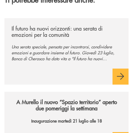
/news/il-futuro-ha-nuovi-orizzonti-23-luglio-2026/
Il futuro ha nuovi orizzonti: una serata di
emozioni per la comunità
Una serata speciale, pensata per incontrarsi, condividere
emozioni e guardare insieme al futuro. Giovedì 23 luglio,
Banca di Cherasco ha dato vita a "Il futuro ha nuovi
orizzonti", il suo primo evento estivo dedicato a Soci, clienti,
famiglie e territorio.
/news/il-nuovo-spazio-territorio-a-murello/
A Murello il nuovo “Spazio territorio”
aperto
due pomeriggi la settimana
Inaugurazione martedì 21 luglio alle 18