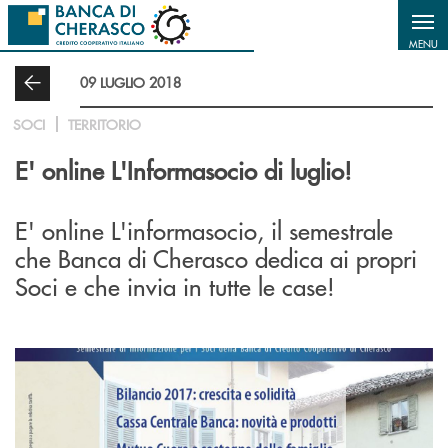
Salta al contenuto principale
MENU
09 LUGLIO 2018
SOCI
TERRITORIO
E' online L'Informasocio di luglio!
E' online L'informasocio, il semestrale
che Banca di Cherasco dedica ai propri
Soci e che invia in tutte le case!