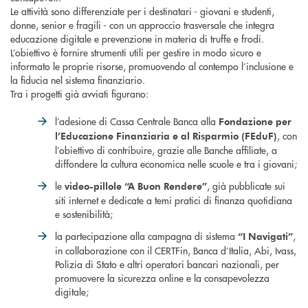
Le attività sono differenziate per i destinatari - giovani e studenti,
donne, senior e fragili - con un approccio trasversale che integra
educazione digitale e prevenzione in materia di truffe e frodi.
L’obiettivo è fornire strumenti utili per gestire in modo sicuro e
informato le proprie risorse, promuovendo al contempo l’inclusione e
la fiducia nel sistema finanziario.
Tra i progetti già avviati figurano:
l’adesione di Cassa Centrale Banca alla
Fondazione per
, con
l’Educazione Finanziaria e al Risparmio (FEduF)
l’obiettivo di contribuire, grazie alle Banche affiliate, a
diffondere la cultura economica nelle scuole e tra i giovani;
le
, già pubblicate sui
video-pillole “A Buon Rendere”
siti internet e dedicate a temi pratici di finanza quotidiana
e sostenibilità;
la partecipazione alla campagna di sistema
,
“I Navigati”
in collaborazione con il CERTFin, Banca d’Italia, Abi, Ivass,
Polizia di Stato e altri operatori bancari nazionali, per
promuovere la sicurezza online e la consapevolezza
digitale;