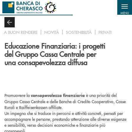
Salta al contenuto principale
MENU
A BUON RENDERE
NOVITÀ
SOSTENIBILITÀ
PRIVATI
Educazione Finanziaria: i progetti
del Gruppo Cassa Centrale per
una consapevolezza diffusa
Promuovere la
è una priorità del
consapevolezza finanziaria
Gruppo Cassa Centrale e delle Banche di Credito Cooperativo, Casse
Rurali e Raiffeisenkassen affiliate.
Un impegno che si traduce in percorsi e attività concreti, pensati per
accompagnare le persone, prestando attenzione alle diverse esigenze
e sensibilità, verso decisioni economiche e finanziarie più
consapevoli.