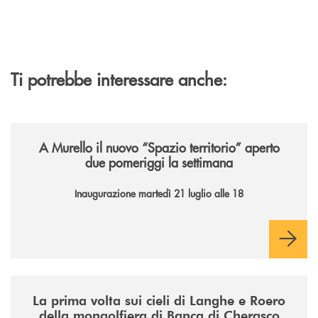
Ti potrebbe interessare anche:
/news/il-nuovo-spazio-territorio-a-murello/
A Murello il nuovo “Spazio territorio”
aperto
due pomeriggi la settimana
Inaugurazione martedì 21 luglio alle 18
/news/la-nuova-mongolfiera-di-banca-di-cherasco/
La prima volta sui cieli di Langhe e Roero
della mongolfiera di Banca di Cherasco