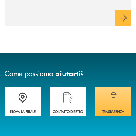
Come possiamo
?
aiutarti
Accedi all' elenco completo delle filiali .
Hai bisogno di assistenza immediata? Contatta
Hai bisogno di alcuni
TROVA LA FILIALE
CONTATTO DIRETTO
TRASPARENZA