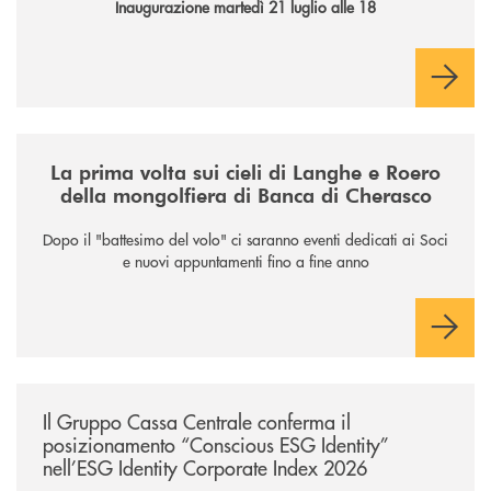
Inaugurazione martedì 21 luglio alle 18
/news/la-nuova-mongolfiera-di-banca-di-cherasco/
La prima volta sui cieli di Langhe e Roero
della mongolfiera di Banca di Cherasco
Dopo il "battesimo del volo" ci saranno eventi dedicati ai Soci
e nuovi appuntamenti fino a fine anno
/news/il-gruppo-cassa-centrale-conferma-il-posizionamento-conscious-es
Il Gruppo Cassa Centrale conferma il
posizionamento “Conscious ESG Identity”
nell’ESG Identity Corporate Index 2026