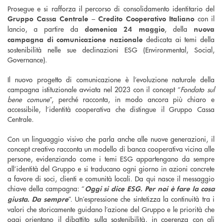
Prosegue e si rafforza il percorso di consolidamento identitario del
con il
Gruppo Cassa Centrale – Credito Cooperativo Italiano
lancio, a partire da
, della
domenica 24 maggio
nuova
dedicata ai temi della
campagna di comunicazione nazionale
sostenibilità nelle sue declinazioni ESG (Environmental, Social,
Governance).
Il nuovo progetto di comunicazione è l’evoluzione naturale della
campagna istituzionale avviata nel 2023 con il concept “
Fondato sul
bene comune
”, perché racconta, in modo ancora più chiaro e
accessibile, l’identità cooperativa che distingue il Gruppo Cassa
Centrale.
Con un linguaggio visivo che parla anche alle nuove generazioni, il
concept creativo racconta un modello di banca cooperativa vicina alle
persone, evidenziando come i temi ESG appartengano da sempre
all’identità del Gruppo e si traducano ogni giorno in azioni concrete
a favore di soci, clienti e comunità locali. Da qui nasce il messaggio
chiave della campagna: “
Oggi si dice ESG. Per noi è fare la cosa
”. Un’espressione che sintetizza la continuità tra i
giusta. Da sempre
valori che storicamente guidano l’azione del Gruppo e le priorità che
oggi orientano il dibattito sulla sostenibilità, in coerenza con gli