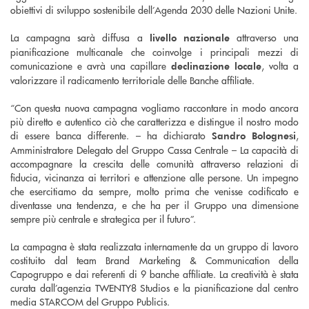
obiettivi di sviluppo sostenibile dell’Agenda 2030 delle Nazioni Unite.
La campagna sarà diffusa a
attraverso una
livello nazionale
pianificazione multicanale che coinvolge i principali mezzi di
comunicazione e avrà una capillare
, volta a
declinazione locale
valorizzare il radicamento territoriale delle Banche affiliate.
“Con questa nuova campagna vogliamo raccontare in modo ancora
più diretto e autentico ciò che caratterizza e distingue il nostro modo
di essere banca differente. – ha dichiarato
,
Sandro Bolognesi
Amministratore Delegato del Gruppo Cassa Centrale – La capacità di
accompagnare la crescita delle comunità attraverso relazioni di
fiducia, vicinanza ai territori e attenzione alle persone. Un impegno
che esercitiamo da sempre, molto prima che venisse codificato e
diventasse una tendenza, e che ha per il Gruppo una dimensione
sempre più centrale e strategica per il futuro”.
La campagna è stata realizzata internamente da un gruppo di lavoro
costituito dal team Brand Marketing & Communication della
Capogruppo e dai referenti di 9 banche affiliate. La creatività è stata
curata dall’agenzia TWENTY8 Studios e la pianificazione dal centro
media STARCOM del Gruppo Publicis.