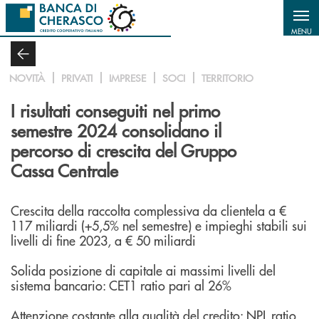
Salta al contenuto principale
MENU
NOVITÀ
PRIVATI
IMPRESE
SOCI
TERRITORIO
I risultati conseguiti nel primo
semestre 2024 consolidano il
percorso di crescita del Gruppo
Cassa Centrale
Crescita della raccolta complessiva da clientela a €
117 miliardi (+5,5% nel semestre) e impieghi stabili sui
livelli di fine 2023, a € 50 miliardi
Solida posizione di capitale ai massimi livelli del
sistema bancario: CET1 ratio pari al 26%
Attenzione costante alla qualità del credito: NPL ratio