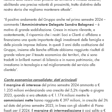
abilitando una precisa volontà di prossimità, tratto distintivo della
nostra storia che vogliamo mantenere attuale”.
“Il positivo andamento del Gruppo anche nel primo semestre 2024 –
commenta l’
– è
Amministratore Delegato Sandro Bolognesi
motivo di grande soddisfazione. Cresce in misura rilevante, e
costantemente, il risparmio che i nostri Soci e Clienti ci affidano e
finanziamo una quota importante degli investimenti delle famiglie e
delle piccole imprese italiane. In questi 5 anni dalla costituzione del
Gruppo, insieme alle Banche affiliate abbiamo raggiunto risultati di
grande valore per il tessuto economico dei territori, che si sono
tradotti in brillanti numeri di bilancio e in nuovo patrimonio, che
investiamo in tecnologia e nel miglioramento del servizio alla
clientela”.
Conto economico consolidato: dati principali
Il
del primo semestre 2024 ammonta a €
margine di interesse
1.235 milioni evidenziando una crescita del 5,2% rispetto a giugno
2023, quando si era attestato a € 1.174 milioni mentre le
hanno raggiunto € 397 milioni, in crescita del 3%
commissioni nette
sul dato del primo semestre 2023, in linea con gli obiettivi di Piano
fissati per il 2024. Il
è così salito a €
margine di intermediazione