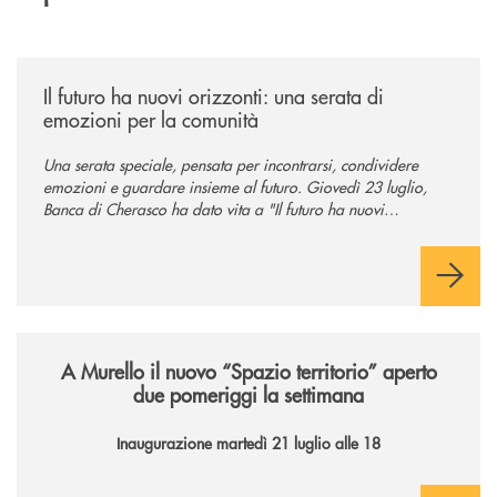
/news/il-futuro-ha-nuovi-orizzonti-23-luglio-2026/
Il futuro ha nuovi orizzonti: una serata di
emozioni per la comunità
Una serata speciale, pensata per incontrarsi, condividere
emozioni e guardare insieme al futuro. Giovedì 23 luglio,
Banca di Cherasco ha dato vita a "Il futuro ha nuovi
orizzonti", il suo primo evento estivo dedicato a Soci, clienti,
famiglie e territorio.
/news/il-nuovo-spazio-territorio-a-murello/
A Murello il nuovo “Spazio territorio”
aperto
due pomeriggi la settimana
Inaugurazione martedì 21 luglio alle 18