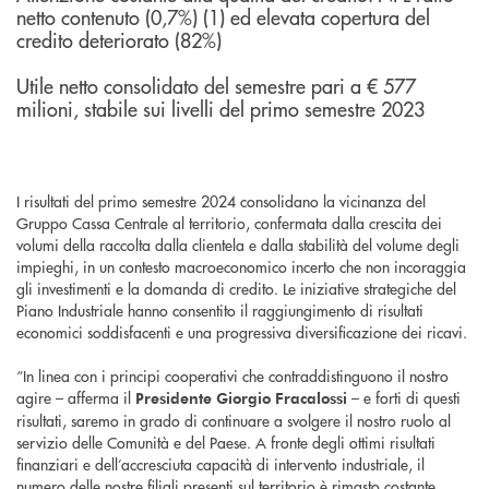
netto contenuto (0,7%) (1) ed elevata copertura del
credito deteriorato (82%)
Utile netto consolidato del semestre pari a € 577
milioni, stabile sui livelli del primo semestre 2023
I risultati del primo semestre 2024 consolidano la vicinanza del
Gruppo Cassa Centrale al territorio, confermata dalla crescita dei
volumi della raccolta dalla clientela e dalla stabilità del volume degli
impieghi, in un contesto macroeconomico incerto che non incoraggia
gli investimenti e la domanda di credito. Le iniziative strategiche del
Piano Industriale hanno consentito il raggiungimento di risultati
economici soddisfacenti e una progressiva diversificazione dei ricavi.
“In linea con i principi cooperativi che contraddistinguono il nostro
agire – afferma il
– e forti di questi
Presidente Giorgio Fracalossi
risultati, saremo in grado di continuare a svolgere il nostro ruolo al
servizio delle Comunità e del Paese. A fronte degli ottimi risultati
finanziari e dell’accresciuta capacità di intervento industriale, il
numero delle nostre filiali presenti sul territorio è rimasto costante,