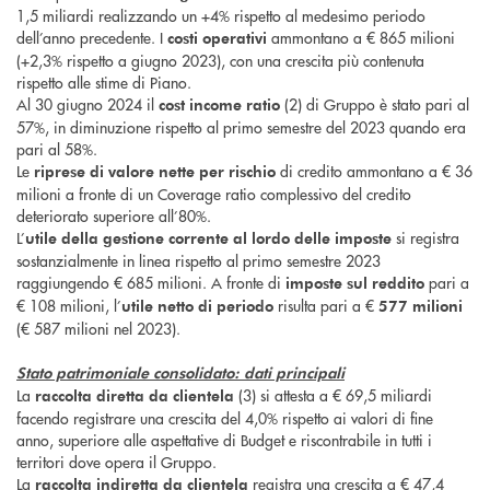
1,5 miliardi realizzando un +4% rispetto al medesimo periodo
dell’anno precedente. I
ammontano a € 865 milioni
costi operativi
(+2,3% rispetto a giugno 2023), con una crescita più contenuta
rispetto alle stime di Piano.
Al 30 giugno 2024 il
(2) di Gruppo è stato pari al
cost income ratio
57%, in diminuzione rispetto al primo semestre del 2023 quando era
pari al 58%.
Le
di credito ammontano a € 36
riprese di valore
nette per rischio
milioni a fronte di un Coverage ratio complessivo del credito
deteriorato superiore all’80%.
L’
si registra
utile della gestione corrente al lordo delle imposte
sostanzialmente in linea rispetto al primo semestre 2023
raggiungendo € 685 milioni. A fronte di
pari a
imposte sul reddito
€ 108 milioni, l’
risulta pari a €
utile netto di periodo
577 milioni
(€ 587 milioni nel 2023).
Stato patrimoniale consolidato: dati principali
La
(3) si attesta a € 69,5 miliardi
raccolta diretta da clientela
facendo registrare una crescita del 4,0% rispetto ai valori di fine
anno, superiore alle aspettative di Budget e riscontrabile in tutti i
territori dove opera il Gruppo.
La
registra una crescita a € 47,4
raccolta indiretta da clientela