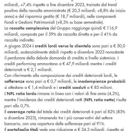
miliardi, +7,4% rispetto a fine dicembre 2023, trainata dal trend
positivo della raccolta amministrata (€ 20,5 miliardi; +8,8% da inizio
anno) e del risparmio gestito (€ 18,7 miliardi), nelle componenti
Fondi e Gestioni Patrimoniali (+8,3% su base semestrale).
La
del Gruppo raggiunge quindi € 116,9
raccolta complessiva
miliardi, composta per il 59% da raccolta diretta e per il 41% da
raccolta indiretta.
A giugno 2024
sono pari a € 50,0
i crediti lordi verso la clientela
miliardi, sostanzialmente stabili rispetto a dicembre 2023 nonostante
il perdurare della debole domanda di credito a livello sistemico. I
crediti performing ammontano a € 47,9 miliardi mentre i crediti
deteriorati a € 2,1 miliardi.
Con riferimento alla composizione dei crediti deteriorati lordi, le
sono pari a € 0,7 miliardi, le
sofferenze
inadempienze probabili
si attestano a € 1,4 miliardi e i
a € 85 milioni.
crediti scaduti
L’
rimane in linea con i valori di fine anno (4,2%),
NPL ratio lordo
mentre l’incidenza dei crediti deteriorati netti (
) risulta
NPL ratio netto
pari allo 0,7%.
Il
del totale dei crediti deteriorati è pari al 82% (85%
coverage ratio
a dicembre 2023), rimanendo tra i più conservativi del settore
bancario, con una copertura delle sofferenze pari al 91%.
Il
vede una riduzione a € 34,3 miliardi, rispetto ai
portafoglio titoli