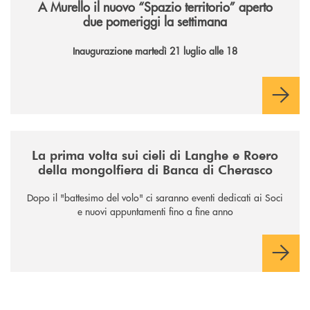
A Murello il nuovo “Spazio territorio”
aperto
due pomeriggi la settimana
Inaugurazione martedì 21 luglio alle 18
/news/la-nuova-mongolfiera-di-banca-di-cherasco/
La prima volta sui cieli di Langhe e Roero
della mongolfiera di Banca di Cherasco
Dopo il "battesimo del volo" ci saranno eventi dedicati ai Soci
e nuovi appuntamenti fino a fine anno