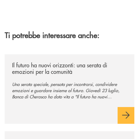
Ti potrebbe interessare anche:
/news/il-futuro-ha-nuovi-orizzonti-23-luglio-2026/
Il futuro ha nuovi orizzonti: una serata di
emozioni per la comunità
Una serata speciale, pensata per incontrarsi, condividere
emozioni e guardare insieme al futuro. Giovedì 23 luglio,
Banca di Cherasco ha dato vita a "Il futuro ha nuovi
orizzonti", il suo primo evento estivo dedicato a Soci, clienti,
famiglie e territorio.
/news/il-nuovo-spazio-territorio-a-murello/