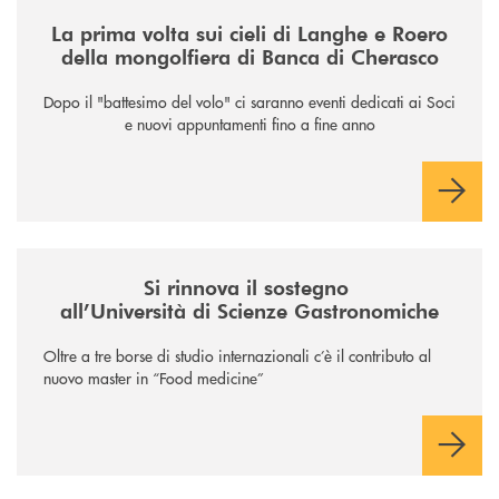
/news/la-nuova-mongolfiera-di-banca-di-cherasco/
La prima volta sui cieli di Langhe e Roero
della mongolfiera di Banca di Cherasco
Dopo il "battesimo del volo" ci saranno eventi dedicati ai Soci
e nuovi appuntamenti fino a fine anno
/news/il-sostegno-alluniversita-di-scienze-gastronomiche/
Si rinnova il sostegno
all’Università di Scienze Gastronomiche
Oltre a tre borse di studio internazionali c’è il contributo al
nuovo master in “Food medicine”