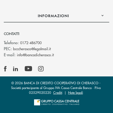
INFORMAZIONI
CONTATTI
Telefono:
0172-486700
(si apre l’app di posta elettronica)
PEC:
bcccherasco@legalmail.it
(si apre l’app di posta elettronica)
E-mail:
info@bancadicherasco.it
© 2026 BANCA DI CREDITO COOPERATIVO DI CHERASCO -
Società partecipante al Gruppo IVA Cassa Centrale Banca · P.Iva
02529020220
Crediti
|
Note legali