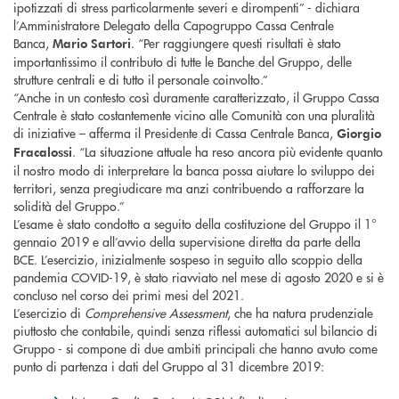
ipotizzati di stress particolarmente severi e dirompenti” - dichiara
l’Amministratore Delegato della Capogruppo Cassa Centrale
Banca,
. “Per raggiungere questi risultati è stato
Mario Sartori
importantissimo il contributo di tutte le Banche del Gruppo, delle
strutture centrali e di tutto il personale coinvolto.”
“Anche in un contesto così duramente caratterizzato, il Gruppo Cassa
Centrale è stato costantemente vicino alle Comunità con una pluralità
di iniziative – afferma il Presidente di Cassa Centrale Banca,
Giorgio
. “La situazione attuale ha reso ancora più evidente quanto
Fracalossi
il nostro modo di interpretare la banca possa aiutare lo sviluppo dei
territori, senza pregiudicare ma anzi contribuendo a rafforzare la
solidità del Gruppo.”
L’esame è stato condotto a seguito della costituzione del Gruppo il 1°
gennaio 2019 e all’avvio della supervisione diretta da parte della
BCE. L’esercizio, inizialmente sospeso in seguito allo scoppio della
pandemia COVID-19, è stato riavviato nel mese di agosto 2020 e si è
concluso nel corso dei primi mesi del 2021.
L’esercizio di
Comprehensive Assessment
, che ha natura prudenziale
piuttosto che contabile, quindi senza riflessi automatici sul bilancio di
Gruppo - si compone di due ambiti principali che hanno avuto come
punto di partenza i dati del Gruppo al 31 dicembre 2019: