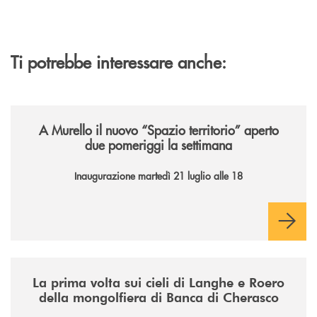
Ti potrebbe interessare anche:
/news/il-nuovo-spazio-territorio-a-murello/
A Murello il nuovo “Spazio territorio”
aperto
due pomeriggi la settimana
Inaugurazione martedì 21 luglio alle 18
/news/la-nuova-mongolfiera-di-banca-di-cherasco/
La prima volta sui cieli di Langhe e Roero
della mongolfiera di Banca di Cherasco