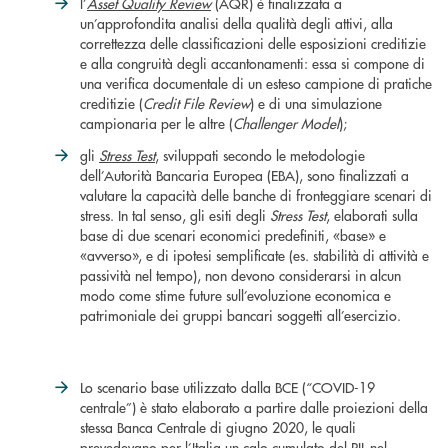
l’
Asset Quality Review
(AQR) è finalizzata a
un’approfondita analisi della qualità degli attivi, alla
correttezza delle classificazioni delle esposizioni creditizie
e alla congruità degli accantonamenti: essa si compone di
una verifica documentale di un esteso campione di pratiche
creditizie (
Credit File Review
) e di una simulazione
campionaria per le altre (
Challenger Model
);
gli
Stress Test
, sviluppati secondo le metodologie
dell’Autorità Bancaria Europea (EBA), sono finalizzati a
valutare la capacità delle banche di fronteggiare scenari di
stress. In tal senso, gli esiti degli
Stress Test
, elaborati sulla
base di due scenari economici predefiniti, «base» e
«avverso», e di ipotesi semplificate (es. stabilità di attività e
passività nel tempo), non devono considerarsi in alcun
modo come stime future sull’evoluzione economica e
patrimoniale dei gruppi bancari soggetti all’esercizio.
Lo scenario base utilizzato dalla BCE (“COVID-19
centrale”) è stato elaborato a partire dalle proiezioni della
stessa Banca Centrale di giugno 2020, le quali
prevedevano per l’Italia un calo cumulato del PIL nel