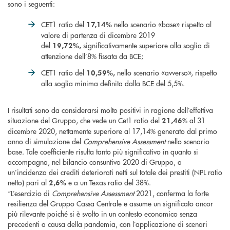
sono i seguenti:
CET1 ratio del
nello scenario «base» rispetto al
17,14%
valore di partenza di dicembre 2019
del
significativamente superiore alla soglia di
19,72%,
attenzione dell’8% fissata da BCE;
CET1 ratio del
nello scenario «avverso», rispetto
10,59%,
alla soglia minima definita dalla BCE del 5,5%.
I risultati sono da considerarsi molto positivi in ragione dell’effettiva
situazione del Gruppo, che vede un Cet1 ratio del
% al 31
21,46
dicembre 2020, nettamente superiore al 17,14% generato dal primo
anno di simulazione del
Comprehensive Assessment
nello scenario
base. Tale coefficiente risulta tanto più significativo in quanto si
accompagna, nel bilancio consuntivo 2020 di Gruppo, a
un’incidenza dei crediti deteriorati netti sul totale dei prestiti (NPL ratio
netto) pari al
e a un Texas ratio del 38%.
2,6%
“L’esercizio di
Comprehensive Assessment
2021, conferma la forte
resilienza del Gruppo Cassa Centrale e assume un significato ancor
più rilevante poiché si è svolto in un contesto economico senza
precedenti a causa della pandemia, con l’applicazione di scenari