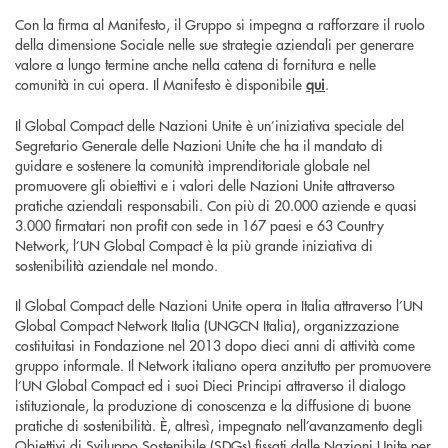
Con la firma al Manifesto, il Gruppo si impegna a rafforzare il ruolo
della dimensione Sociale nelle sue strategie aziendali per generare
valore a lungo termine anche nella catena di fornitura e nelle
comunità in cui opera. Il Manifesto è disponibile
qui
.
Il Global Compact delle Nazioni Unite è un’iniziativa speciale del
Segretario Generale delle Nazioni Unite che ha il mandato di
guidare e sostenere la comunità imprenditoriale globale nel
promuovere gli obiettivi e i valori delle Nazioni Unite attraverso
pratiche aziendali responsabili. Con più di 20.000 aziende e quasi
3.000 firmatari non profit con sede in 167 paesi e 63 Country
Network, l’UN Global Compact è la più grande iniziativa di
sostenibilità aziendale nel mondo.
Il Global Compact delle Nazioni Unite opera in Italia attraverso l’UN
Global Compact Network Italia (UNGCN Italia), organizzazione
costituitasi in Fondazione nel 2013 dopo dieci anni di attività come
gruppo informale. Il Network italiano opera anzitutto per promuovere
l’UN Global Compact ed i suoi Dieci Principi attraverso il dialogo
istituzionale, la produzione di conoscenza e la diffusione di buone
pratiche di sostenibilità. È, altresì, impegnato nell’avanzamento degli
Obiettivi di Sviluppo Sostenibile (SDGs) fissati dalle Nazioni Unite per