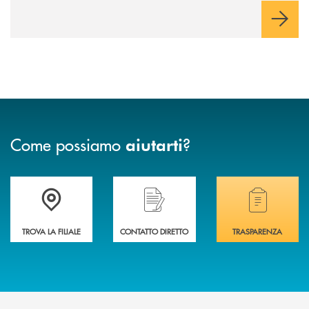
Come possiamo
?
aiutarti
Accedi all' elenco completo delle filiali .
Hai bisogno di assistenza immediata? Contatta
Hai bisogno di alcuni
TROVA LA FILIALE
CONTATTO DIRETTO
TRASPARENZA