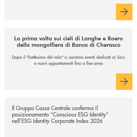
/news/la-nuova-mongolfiera-di-banca-di-cherasco/
La prima volta sui cieli di Langhe e Roero
della mongolfiera di Banca di Cherasco
Dopo il "battesimo del volo" ci saranno eventi dedicati ai Soci
e nuovi appuntamenti fino a fine anno
/news/il-gruppo-cassa-centrale-conferma-il-posizionamento-conscious-es
Il Gruppo Cassa Centrale conferma il
posizionamento “Conscious ESG Identity”
nell’ESG Identity Corporate Index 2026