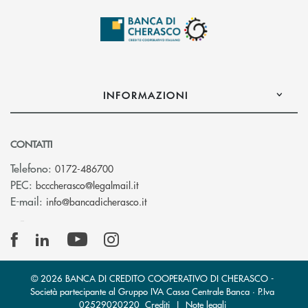
INFORMAZIONI
CONTATTI
Telefono:
0172-486700
(si apre l’app di posta elettronica)
PEC:
bcccherasco@legalmail.it
(si apre l’app di posta elettronica)
E-mail:
info@bancadicherasco.it
© 2026 BANCA DI CREDITO COOPERATIVO DI CHERASCO -
Società partecipante al Gruppo IVA Cassa Centrale Banca · P.Iva
02529020220
Crediti
|
Note legali