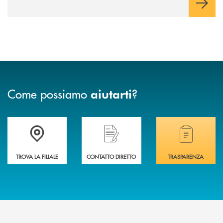
Come possiamo
?
aiutarti
Accedi all' elenco completo delle filiali .
Hai bisogno di assistenza immediata? Contatta
Hai bisogno di alcuni
TROVA LA FILIALE
CONTATTO DIRETTO
TRASPARENZA