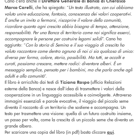
Cano c’era anche il
Direttore Generale di Banca di Cherasco
, che ha spiegato: “
Un testo illustrato, con cui abbiamo
Marco Carelli
voluto unire educazione, fantasia, conoscenza dei valori cooperativi.
È anche un invito a fermarsi, riscoprire il valore della comunità,
ricordare quanto ogni crescita abbia bisogno di tempo, attenzione,
responsabilità. Per una Banca di territorio come noi significa esserci,
accompagnare le persone per costruire legami solidi
”. Cano ha
aggiunto: “
Con la storia di Semino e il suo viaggio di crescita ho
voluto raccontare come dentro ognuno di noi ci sia qualcosa di unico:
diverso per forma, colore, storia, possibilità. Ma tutti, se accolti e
curati, possiamo crescere, mettere radici: diventare alberi. È un
messaggio semplice, pensato per i bambini, ma che parla anche agli
adulti e alla comunità
”.
Il libro è arricchito dai testi di
(ufficio Relazioni
Tiziana Raspo
esterne della Banca) e nasce dall’idea di trasmettere i valori della
cooperazione in un linguaggio accessibile e coinvolgente. Attraverso
immagini essenziali e parole evocative, il viaggio del piccolo seme
diventa il racconto di un territorio che sostiene e accompagna. Un
testo per trasmettere una visione: quella di un futuro costruito insieme,
un passo per volta, come la crescita di un piccolo seme che diventa un
grande albero.
Per scaricare una copia del libro (in pdf) basta cliccare
.
qui