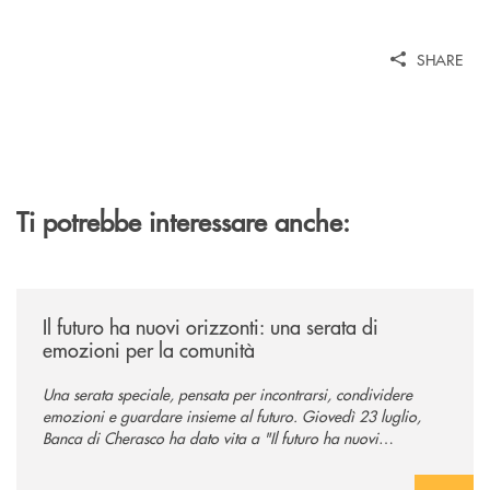
SHARE
Ti potrebbe interessare anche:
/news/il-futuro-ha-nuovi-orizzonti-23-luglio-2026/
Il futuro ha nuovi orizzonti: una serata di
emozioni per la comunità
Una serata speciale, pensata per incontrarsi, condividere
emozioni e guardare insieme al futuro. Giovedì 23 luglio,
Banca di Cherasco ha dato vita a "Il futuro ha nuovi
orizzonti", il suo primo evento estivo dedicato a Soci, clienti,
famiglie e territorio.