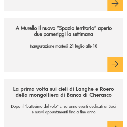
/news/il-nuovo-spazio-territorio-a-murello/
A Murello il nuovo “Spazio territorio”
aperto
due pomeriggi la settimana
Inaugurazione martedì 21 luglio alle 18
/news/la-nuova-mongolfiera-di-banca-di-cherasco/
La prima volta sui cieli di Langhe e Roero
della mongolfiera di Banca di Cherasco
Dopo il "battesimo del volo" ci saranno eventi dedicati ai Soci
e nuovi appuntamenti fino a fine anno