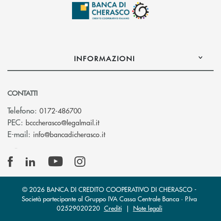
INFORMAZIONI
CONTATTI
Telefono:
0172-486700
(si apre l’app di posta elettronica)
PEC:
bcccherasco@legalmail.it
(si apre l’app di posta elettronica)
E-mail:
info@bancadicherasco.it
© 2026 BANCA DI CREDITO COOPERATIVO DI CHERASCO -
Società partecipante al Gruppo IVA Cassa Centrale Banca · P.Iva
02529020220
Crediti
|
Note legali