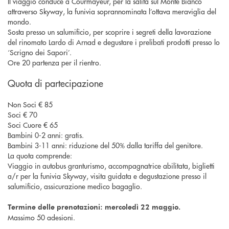
Il viaggio conduce a Courmayeur, per la salita sul Monte Bianco
attraverso Skyway, la funivia soprannominata l’ottava meraviglia del
mondo.
Sosta presso un salumificio, per scoprire i segreti della lavorazione
del rinomato Lardo di Arnad e degustare i prelibati prodotti presso lo
‘Scrigno dei Sapori’.
Ore 20 partenza per il rientro.
Quota di partecipazione
Non Soci € 85
Soci € 70
Soci Cuore € 65
Bambini 0-2 anni: gratis.
Bambini 3-11 anni: riduzione del 50% dalla tariffa del genitore.
La quota comprende:
Viaggio in autobus granturismo, accompagnatrice abilitata, biglietti
a/r per la funivia Skyway, visita guidata e degustazione presso il
salumificio, assicurazione medico bagaglio.
Termine delle prenotazioni: mercoledì 22 maggio.
Massimo 50 adesioni.