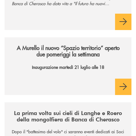
Banca di Cherasco ha dato vita a "Il futuro ha nuovi
orizzonti", il suo primo evento estivo dedicato a Soci, clienti,
famiglie e territorio.
/news/il-nuovo-spazio-territorio-a-murello/
A Murello il nuovo “Spazio territorio”
aperto
due pomeriggi la settimana
Inaugurazione martedì 21 luglio alle 18
/news/la-nuova-mongolfiera-di-banca-di-cherasco/
La prima volta sui cieli di Langhe e Roero
della mongolfiera di Banca di Cherasco
Dopo il "battesimo del volo" ci saranno eventi dedicati ai Soci