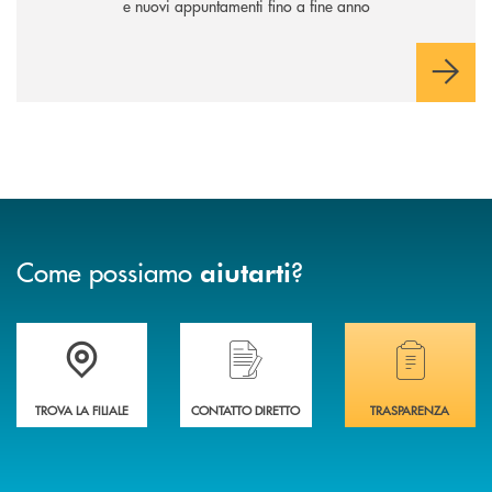
e nuovi appuntamenti fino a fine anno
Come possiamo
?
aiutarti
Accedi all' elenco completo delle filiali .
Hai bisogno di assistenza immediata? Contatta
Hai bisogno di alcuni
TROVA LA FILIALE
CONTATTO DIRETTO
TRASPARENZA