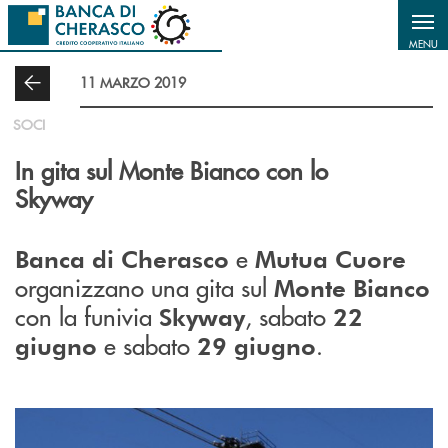
Salta al contenuto principale
MENU
11 MARZO 2019
SOCI
In gita sul Monte Bianco con lo
Skyway
e
Banca di Cherasco
Mutua Cuore
organizzano una gita sul
Monte Bianco
con la funivia
, sabato
Skyway
22
e sabato
.
giugno
29 giugno