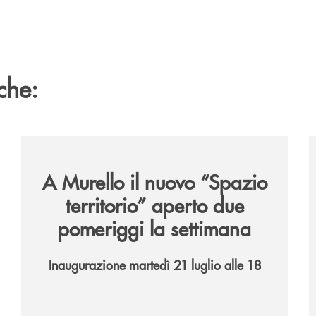
che:
6/
/news/il-nuovo-spazio-territorio-a-murello/
/
A Murello il nuovo “Spazio
territorio”
aperto due
pomeriggi la settimana
Inaugurazione martedì 21 luglio alle 18