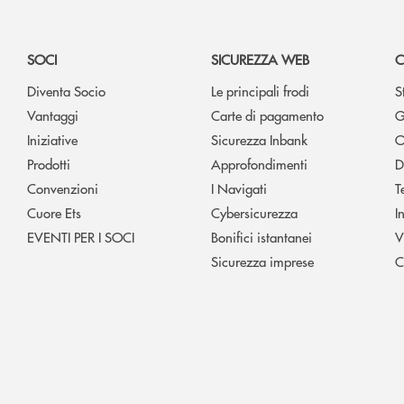
SOCI
SICUREZZA WEB
C
Diventa Socio
Le principali frodi
S
Vantaggi
Carte di pagamento
G
Iniziative
Sicurezza Inbank
O
Prodotti
Approfondimenti
D
Convenzioni
I Navigati
T
Cuore Ets
Cybersicurezza
I
EVENTI PER I SOCI
Bonifici istantanei
V
Sicurezza imprese
C