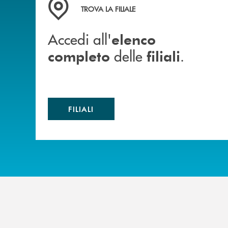
Accedi all' elenco completo delle filiali .
TROVA LA FILIALE
Accedi all'
elenco
delle
.
completo
filiali
FILIALI