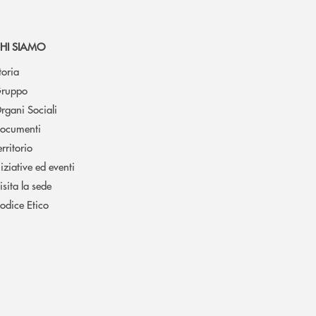
HI SIAMO
toria
ruppo
rgani Sociali
ocumenti
erritorio
niziative ed eventi
isita la sede
odice Etico