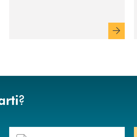
?
arti