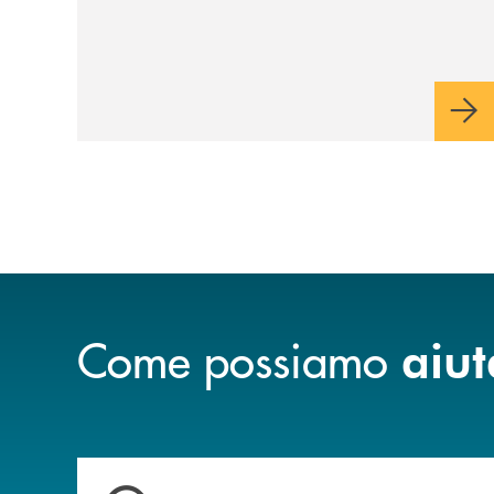
luglio, Banca di Cherasco ha dato vita a "Il
futuro ha nuovi orizzonti", il suo primo
evento estivo dedicato a Soci, clienti,
famiglie e territorio.
Come possiamo
aiut