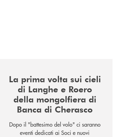
news/la-nuova-mongolfiera-di-banca-di-cherasco/
La prima volta sui cieli
di Langhe e Roero
della mongolfiera di
Banca di Cherasco
Dopo il "battesimo del volo" ci saranno
eventi dedicati ai Soci e nuovi