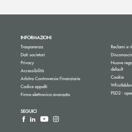
INFORMAZIONI
Trasparenza
Reclami e r
Dati societari
Disconosci
Privacy
Nuove regol
default
Accessibilità
Cookie
Apre una nuova finestra
Arbitro Controversie Finanziarie
Whistleblo
Codice appalti
PSD2 - ope
Firma elettronica avanzata
SEGUICI