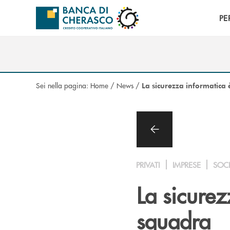
Salta al contenuto principale
PE
Sei nella pagina:
Home
/
News
/
La sicurezza informatica
PRIVATI
IMPRESE
SOC
La sicurez
squadra