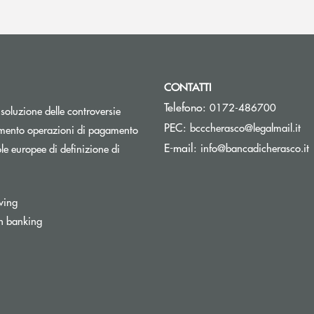
CONTATTI
Telefono:
0172-486700
isoluzione delle controversie
(si
PEC:
bcccherasco@legalmail.it
Apre una nuova finestra
mento operazioni di pagamento
(
E-mail:
info@bancadicherasco.it
e europee di definizione di
wing
n banking