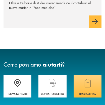
Oltre a tre borse di studio internazionali c’è il contributo al
nuovo master in “Food medicine”
Come possiamo
?
aiutarti
Accedi all' elenco completo delle filiali .
Hai bisogno di assistenza immediata? Contatta
Hai bisogno di alcuni
TROVA LA FILIALE
CONTATTO DIRETTO
TRASPARENZA