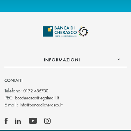
INFORMAZIONI
CONTATTI
Telefono:
0172-486700
(si apre l’app di posta elettronica)
PEC:
bcccherasco@legalmail.it
(si apre l’app di posta elettronica)
E-mail:
info@bancadicherasco.it