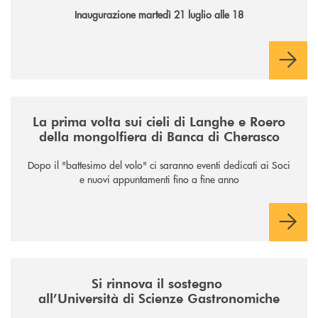
Inaugurazione martedì 21 luglio alle 18
/news/la-nuova-mongolfiera-di-banca-di-cherasco/
La prima volta sui cieli di Langhe e Roero
della mongolfiera di Banca di Cherasco
Dopo il "battesimo del volo" ci saranno eventi dedicati ai Soci
e nuovi appuntamenti fino a fine anno
/news/il-sostegno-alluniversita-di-scienze-gastronomiche/
Si rinnova il sostegno
all’Università di Scienze Gastronomiche