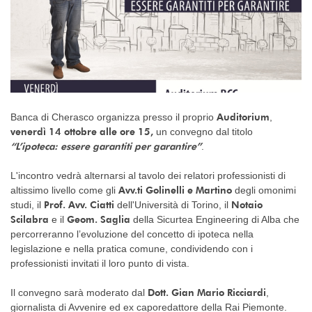
Auditorium
Banca di Cherasco organizza presso il proprio
,
venerdì 14 ottobre alle ore 15,
un convegno dal titolo
“L’ipoteca: essere garantiti per garantire”
.
L'incontro vedrà alternarsi al tavolo dei relatori professionisti di
Avv.ti Golinelli e Martino
altissimo livello come gli
degli omonimi
Prof. Avv. Ciatti
Notaio
studi, il
dell'Università di Torino, il
Scilabra
Geom. Saglia
e il
della Sicurtea Engineering di Alba che
percorreranno l’evoluzione del concetto di ipoteca nella
legislazione e nella pratica comune, condividendo con i
professionisti invitati il loro punto di vista.
Dott. Gian Mario Ricciardi
Il convegno sarà moderato dal
,
giornalista di Avvenire ed ex caporedattore della Rai Piemonte.