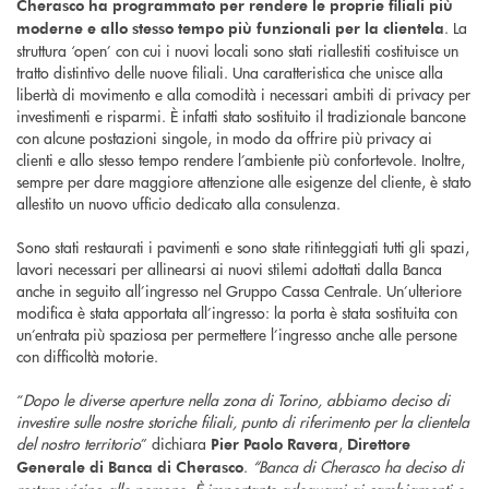
Cherasco ha programmato per rendere le proprie filiali più
. La
moderne e allo stesso tempo più funzionali per la clientela
struttura ‘open’ con cui i nuovi locali sono stati riallestiti costituisce un
tratto distintivo delle nuove filiali. Una caratteristica che unisce alla
libertà di movimento e alla comodità i necessari ambiti di privacy per
investimenti e risparmi. È infatti stato sostituito il tradizionale bancone
con alcune postazioni singole, in modo da offrire più privacy ai
clienti e allo stesso tempo rendere l’ambiente più confortevole. Inoltre,
sempre per dare maggiore attenzione alle esigenze del cliente, è stato
allestito un nuovo ufficio dedicato alla consulenza.
Sono stati restaurati i pavimenti e sono state ritinteggiati tutti gli spazi,
lavori necessari per allinearsi ai nuovi stilemi adottati dalla Banca
anche in seguito all’ingresso nel Gruppo Cassa Centrale. Un’ulteriore
modifica è stata apportata all’ingresso: la porta è stata sostituita con
un’entrata più spaziosa per permettere l’ingresso anche alle persone
con difficoltà motorie.
“
Dopo le diverse aperture nella zona di Torino, abbiamo deciso di
investire sulle nostre storiche filiali, punto di riferimento per la clientela
del nostro territorio
” dichiara
,
Pier Paolo Ravera
Direttore
.
“Banca di Cherasco ha deciso di
Generale di Banca di Cherasco
restare vicino alle persone. È importante adeguarsi ai cambiamenti e