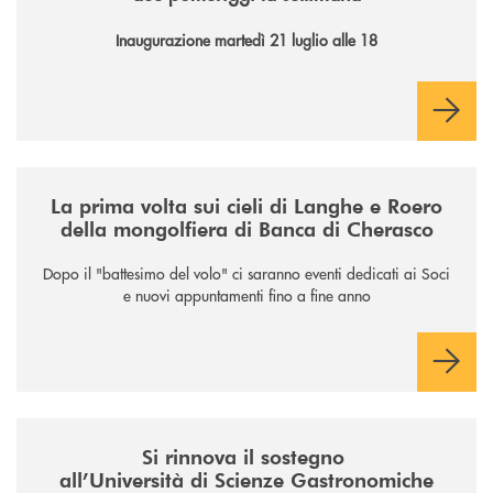
Inaugurazione martedì 21 luglio alle 18
/news/la-nuova-mongolfiera-di-banca-di-cherasco/
La prima volta sui cieli di Langhe e Roero
della mongolfiera di Banca di Cherasco
Dopo il "battesimo del volo" ci saranno eventi dedicati ai Soci
e nuovi appuntamenti fino a fine anno
/news/il-sostegno-alluniversita-di-scienze-gastronomiche/
Si rinnova il sostegno
all’Università di Scienze Gastronomiche