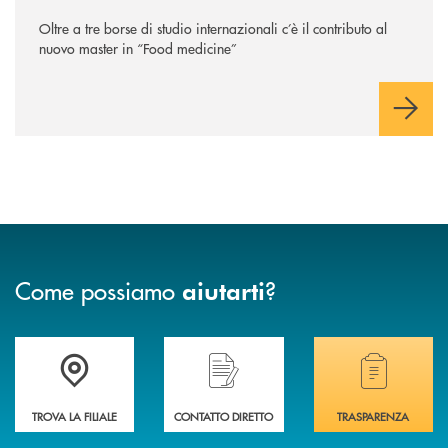
Oltre a tre borse di studio internazionali c’è il contributo al
nuovo master in “Food medicine”
Come possiamo
?
aiutarti
Accedi all' elenco completo delle filiali .
Hai bisogno di assistenza immediata? Contatta
Hai bisogno di alcuni
TROVA LA FILIALE
CONTATTO DIRETTO
TRASPARENZA