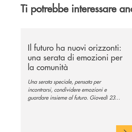
Ti potrebbe interessare an
/news/il-futuro-ha-nuovi-orizzonti-23-luglio-202
Il futuro ha nuovi orizzonti:
una serata di emozioni per
la comunità
Una serata speciale, pensata per
incontrarsi, condividere emozioni e
guardare insieme al futuro. Giovedì 23
luglio, Banca di Cherasco ha dato vita a "Il
futuro ha nuovi orizzonti", il suo primo
evento estivo dedicato a Soci, clienti,
famiglie e territorio.