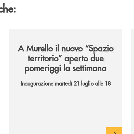
che:
6/
/news/il-nuovo-spazio-territorio-a-murello/
/
A Murello il nuovo “Spazio
territorio”
aperto due
pomeriggi la settimana
Inaugurazione martedì 21 luglio alle 18