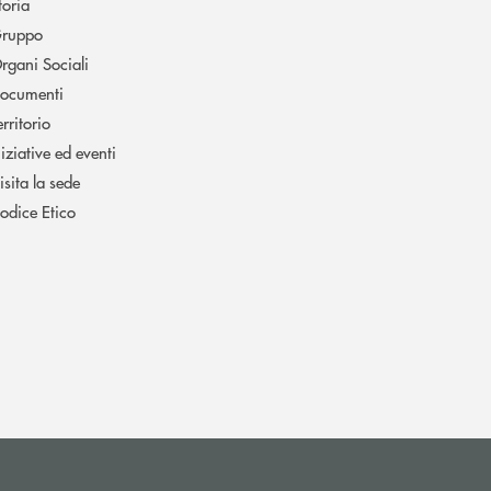
toria
ruppo
rgani Sociali
ocumenti
erritorio
niziative ed eventi
isita la sede
odice Etico