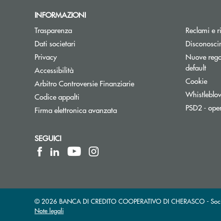
INFORMAZIONI
Trasparenza
Reclami e r
Dati societari
Disconosci
Privacy
Nuove regol
default
Accessibilità
Cookie
Apre una nuova finestra
Arbitro Controversie Finanziarie
Whistleblo
Codice appalti
PSD2 - ope
Firma elettronica avanzata
SEGUICI
© 2026 BANCA DI CREDITO COOPERATIVO DI CHERASCO - Società 
Note legali