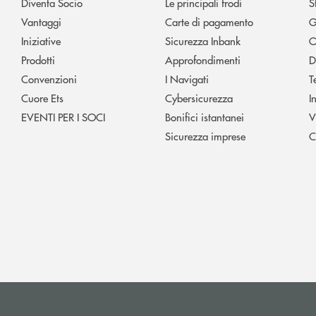
Diventa Socio
Le principali frodi
S
Vantaggi
Carte di pagamento
G
Iniziative
Sicurezza Inbank
O
Prodotti
Approfondimenti
D
Convenzioni
I Navigati
T
Cuore Ets
Cybersicurezza
I
EVENTI PER I SOCI
Bonifici istantanei
V
Sicurezza imprese
C