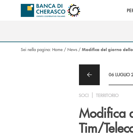
Salta al contenuto principale
PE
Sei nella pagina:
Home
/
News
/
Modifica del giorno dello
06 LUGLIO 
SOCI
TERRITORIO
Modifica d
Tim/Teleco