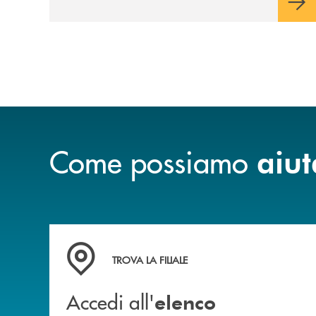
Come possiamo
aiut
Accedi all' elenco completo delle filiali .
TROVA LA FILIALE
Accedi all'
elenco