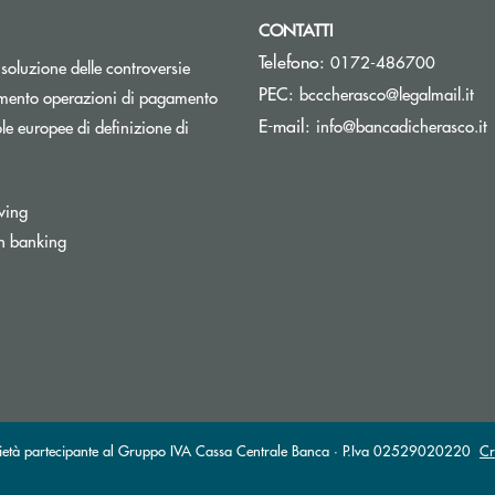
CONTATTI
Telefono:
0172-486700
isoluzione delle controversie
(si
PEC:
bcccherasco@legalmail.it
Apre una nuova finestra
mento operazioni di pagamento
(
E-mail:
info@bancadicherasco.it
e europee di definizione di
wing
n banking
partecipante al Gruppo IVA Cassa Centrale Banca · P.Iva 02529020220
Cr