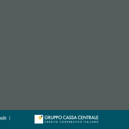
 apre l’app di posta elettronica)
si apre l’app di posta elettronica)
editi
|