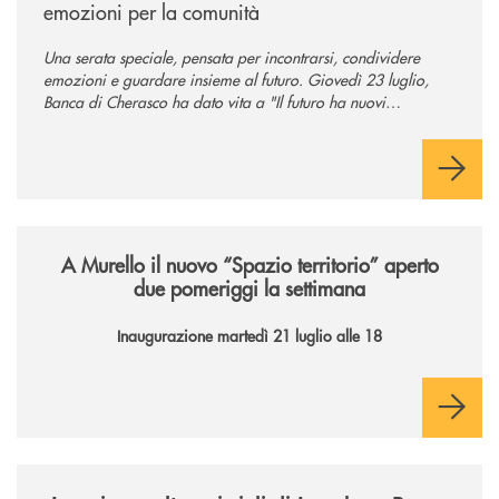
emozioni per la comunità
Una serata speciale, pensata per incontrarsi, condividere
emozioni e guardare insieme al futuro. Giovedì 23 luglio,
Banca di Cherasco ha dato vita a "Il futuro ha nuovi
orizzonti", il suo primo evento estivo dedicato a Soci, clienti,
famiglie e territorio.
/news/il-nuovo-spazio-territorio-a-murello/
A Murello il nuovo “Spazio territorio”
aperto
due pomeriggi la settimana
Inaugurazione martedì 21 luglio alle 18
/news/la-nuova-mongolfiera-di-banca-di-cherasco/