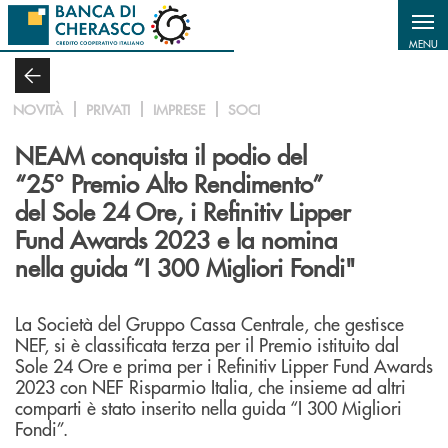
Salta al contenuto principale
MENU
NOVITÀ
PRIVATI
IMPRESE
SOCI
NEAM conquista il podio del
“25° Premio Alto Rendimento”
del Sole 24 Ore, i Refinitiv Lipper
Fund Awards 2023 e la nomina
nella guida “I 300 Migliori Fondi"
La Società del Gruppo Cassa Centrale, che gestisce
NEF, si è classificata terza per il Premio istituito dal
Sole 24 Ore e prima per i Refinitiv Lipper Fund Awards
2023 con NEF Risparmio Italia, che insieme ad altri
comparti è stato inserito nella guida “I 300 Migliori
Fondi”.