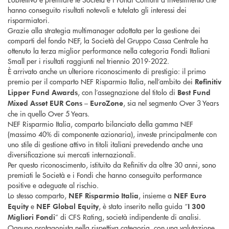
hanno conseguito risultati notevoli e tutelato gli interessi dei
risparmiatori.
Grazie alla strategia multimanager adottata per la gestione dei
comparti del fondo NEF, la Società del Gruppo Cassa Centrale ha
ottenuto la terza miglior performance nella categoria Fondi Italiani
Small per i risultati raggiunti nel triennio 2019-2022.
È arrivato anche un ulteriore riconoscimento di prestigio: il primo
premio per il comparto NEF Risparmio Italia, nell’ambito dei
Refinitiv
, con l’assegnazione del titolo di
Lipper Fund Awards
Best Fund
, sia nel segmento Over 3 Years
Mixed Asset EUR Cons – EuroZone
che in quello Over 5 Years.
NEF Risparmio Italia, comparto bilanciato della gamma NEF
(massimo 40% di componente azionaria), investe principalmente con
uno stile di gestione attivo in titoli italiani prevedendo anche una
diversificazione sui mercati internazionali.
Per questo riconoscimento, istituito da Refinitiv da oltre 30 anni, sono
premiati le Società e i Fondi che hanno conseguito performance
positive e adeguate al rischio.
Lo stesso comparto,
, insieme a
NEF Risparmio Italia
NEF Euro
e
, è stato inserito nella guida “
Equity
NEF Global Equity
I 300
” di CFS Rating, società indipendente di analisi.
Migliori Fondi
Ognuno protagonista nella rispettiva categoria, con una valutazione