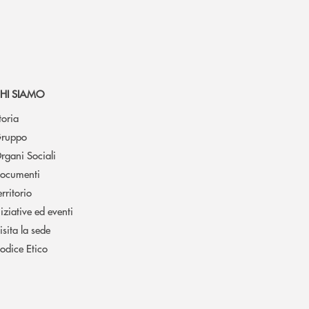
HI SIAMO
toria
ruppo
rgani Sociali
ocumenti
erritorio
niziative ed eventi
isita la sede
odice Etico