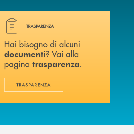
Hai bisogno di alcuni documenti ? Vai alla pagina traspa
TRASPARENZA
Hai bisogno di alcuni
? Vai alla
documenti
pagina
.
trasparenza
TRASPARENZA