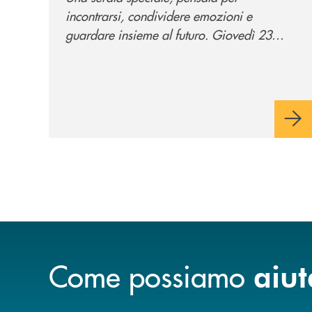
incontrarsi, condividere emozioni e
guardare insieme al futuro. Giovedì 23
luglio, Banca di Cherasco ha dato vita a "Il
futuro ha nuovi orizzonti", il suo primo
evento estivo dedicato a Soci, clienti,
famiglie e territorio.
Come possiamo
aiut