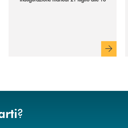
?
arti