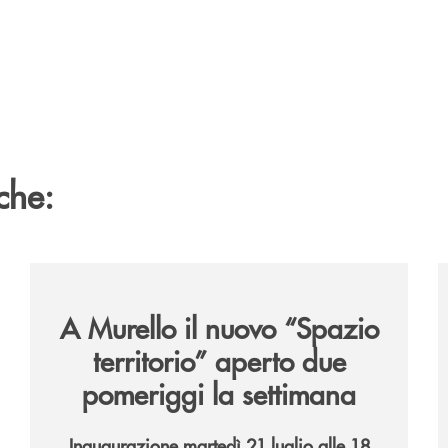
che:
6/
/news/il-nuovo-spazio-territorio-a-murello/
/
A Murello il nuovo “Spazio
territorio”
aperto due
pomeriggi la settimana
Inaugurazione martedì 21 luglio alle 18