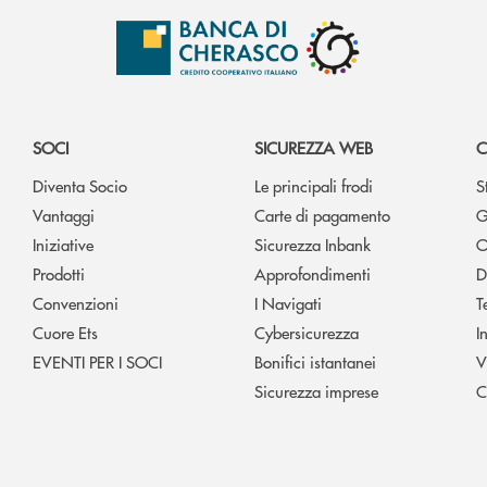
SOCI
SICUREZZA WEB
C
Diventa Socio
Le principali frodi
S
Vantaggi
Carte di pagamento
G
Iniziative
Sicurezza Inbank
O
Prodotti
Approfondimenti
D
Convenzioni
I Navigati
T
Cuore Ets
Cybersicurezza
I
EVENTI PER I SOCI
Bonifici istantanei
V
Sicurezza imprese
C