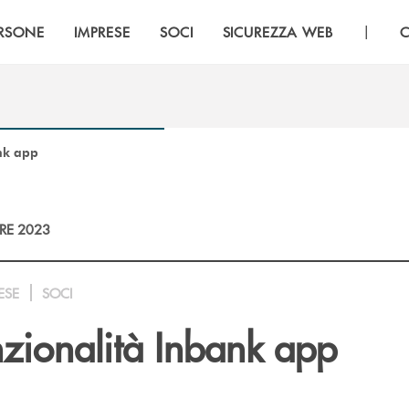
|
RSONE
IMPRESE
SOCI
SICUREZZA WEB
C
nk app
RE 2023
ESE
SOCI
zionalità Inbank app