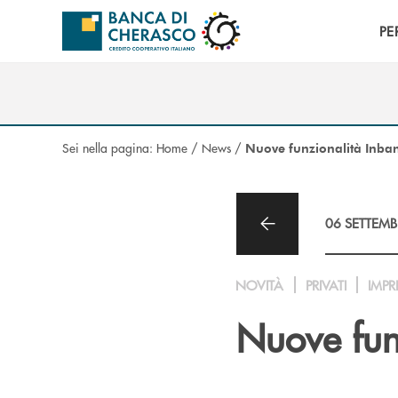
Salta al contenuto principale
PE
Sei nella pagina:
Home
/
News
/
Nuove funzionalità Inba
06 SETTEMB
NOVITÀ
PRIVATI
IMPR
Nuove fun