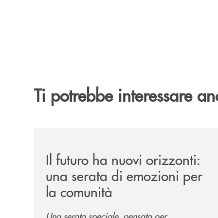
Ti potrebbe interessare an
/news/il-futuro-ha-nuovi-orizzonti-23-luglio-202
Il futuro ha nuovi orizzonti:
una serata di emozioni per
la comunità
Una serata speciale, pensata per