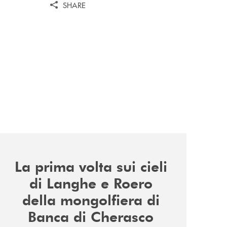
SHARE
news/la-nuova-mongolfiera-di-banca-di-cherasco/
La prima volta sui cieli
di Langhe e Roero
della mongolfiera di
Banca di Cherasco