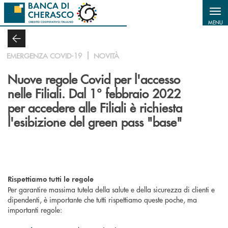
Salta al contenuto principale
MENU
EMERGENZA COVID-19
NOVITÀ
Nuove regole Covid per l'accesso
nelle Filiali. Dal 1° febbraio 2022
per accedere alle Filiali è richiesta
l'esibizione del green pass "base"
Rispettiamo tutti le regole
Per garantire massima tutela della salute e della sicurezza di clienti e
dipendenti, è importante che tutti rispettiamo queste poche, ma
importanti regole: