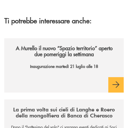
Ti potrebbe interessare anche:
/news/il-nuovo-spazio-territorio-a-murello/
A Murello il nuovo “Spazio territorio”
aperto
due pomeriggi la settimana
Inaugurazione martedì 21 luglio alle 18
/news/la-nuova-mongolfiera-di-banca-di-cherasco/
La prima volta sui cieli di Langhe e Roero
della mongolfiera di Banca di Cherasco
Dopo il "battesimo del volo" ci saranno eventi dedicati ai Soci