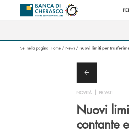
Salta al contenuto principale
PE
Sei nella pagina:
Home
/
News
/
nuovi limiti per trasferim
NOVITÀ
PRIVATI
Nuovi limi
contante e 