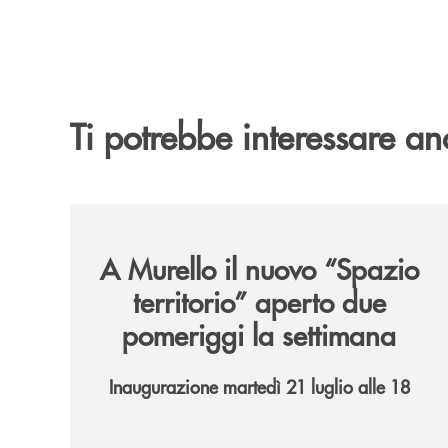
Ti potrebbe interessare an
/news/il-nuovo-spazio-territorio-a-murello/
A Murello il nuovo “Spazio
territorio”
aperto due
pomeriggi la settimana
Inaugurazione martedì 21 luglio alle 18