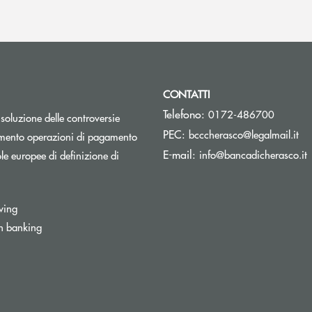
CONTATTI
Telefono:
0172-486700
isoluzione delle controversie
(si
PEC:
bcccherasco@legalmail.it
Apre una nuova finestra
mento operazioni di pagamento
(
E-mail:
info@bancadicherasco.it
e europee di definizione di
wing
n banking