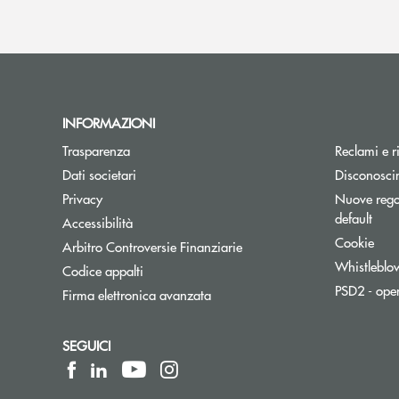
INFORMAZIONI
Trasparenza
Reclami e r
Dati societari
Disconosci
Privacy
Nuove regol
default
Accessibilità
Cookie
Apre una nuova finestra
Arbitro Controversie Finanziarie
Whistleblo
Codice appalti
PSD2 - ope
Firma elettronica avanzata
SEGUICI