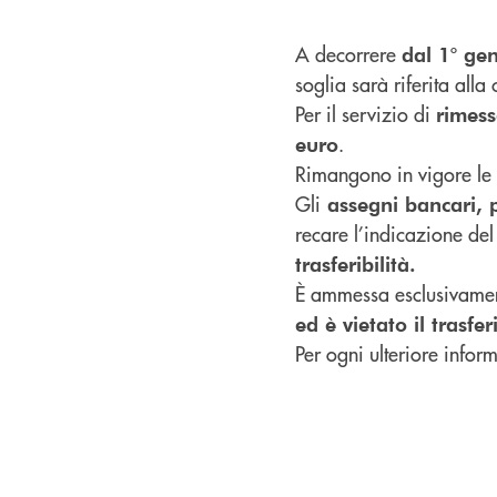
A decorrere
dal 1° ge
soglia sarà riferita alla 
Per il servizio di
rimess
.
euro
Rimangono in vigore le 
Gli
assegni bancari, p
recare l’indicazione de
trasferibilità.
È ammessa esclusivamen
ed è vietato il trasfe
Per ogni ulteriore infor