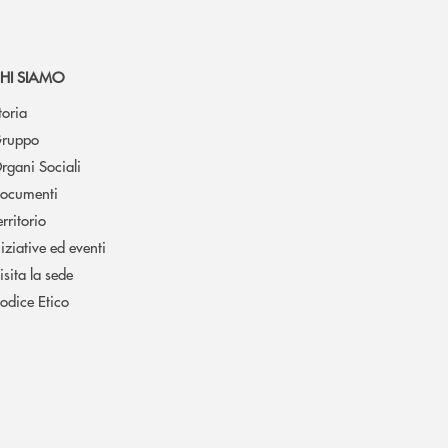
HI SIAMO
toria
ruppo
rgani Sociali
ocumenti
erritorio
niziative ed eventi
isita la sede
odice Etico