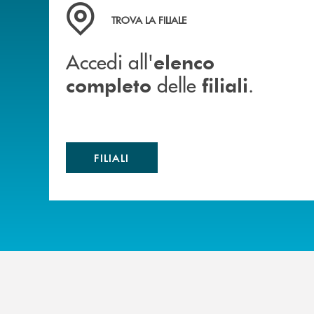
Accedi all' elenco completo delle filiali .
TROVA LA FILIALE
Accedi all'
elenco
delle
.
completo
filiali
FILIALI