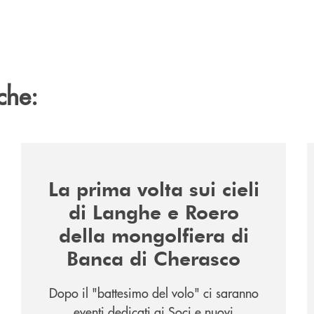
che:
/news/la-nuova-mongolfiera-di-banca-di-cherasco/
/
La prima volta sui cieli
di Langhe e Roero
della mongolfiera di
Banca di Cherasco
Dopo il "battesimo del volo" ci saranno
eventi dedicati ai Soci e nuovi