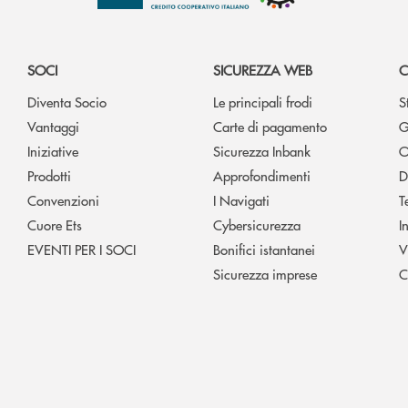
SOCI
SICUREZZA WEB
C
Diventa Socio
Le principali frodi
S
Vantaggi
Carte di pagamento
G
Iniziative
Sicurezza Inbank
O
Prodotti
Approfondimenti
D
Convenzioni
I Navigati
T
Cuore Ets
Cybersicurezza
I
EVENTI PER I SOCI
Bonifici istantanei
V
Sicurezza imprese
C