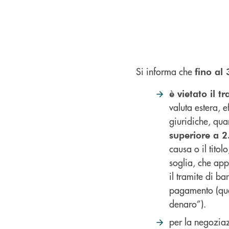
Si informa che
fino al
è vietato il t
valuta estera, e
giuridiche, qua
superiore a 2
causa o il titol
soglia, che app
il tramite di ban
pagamento (ques
denaro”).
per la negoziaz