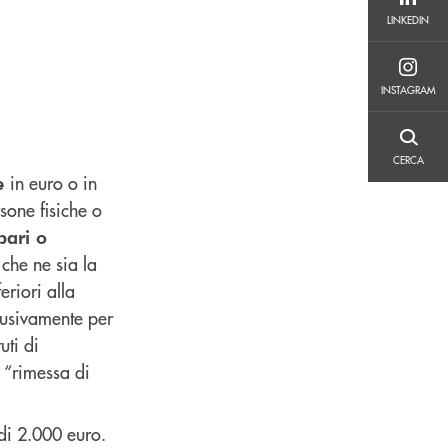
LINKEDIN
LINKEDIN
INSTAGRAM
INSTAGRAM
CERCA
CERCA
in euro o in
re
rsone fisiche o
pari o
 che ne sia la
eriori alla
lusivamente per
uti di
 “rimessa di
di 2.000 euro.