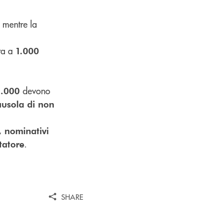
mentre la
ata a
1.000
devono
 1.000
ausola di non
i, nominativi
.
rtatore
SHARE