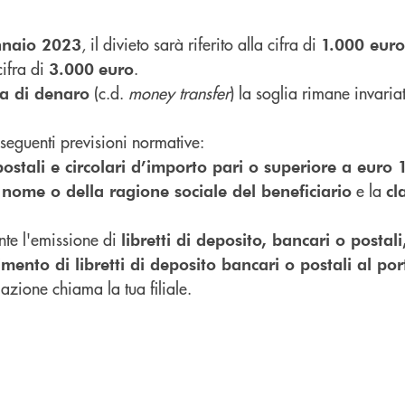
, il divieto sarà riferito alla cifra di
nnaio 2023
1.000 euro
cifra di
.
3.000
euro
(c.d.
money transfer
) la soglia rimane invari
a di denaro
seguenti previsioni normative:
ostali e circolari d’importo pari o superiore a euro
l
e la
nome o della ragione sociale del beneficiario
cl
te l'emissione di
libretti di deposito, bancari o postal
rimento di libretti di deposito bancari o postali al po
mazione chiama la tua filiale.