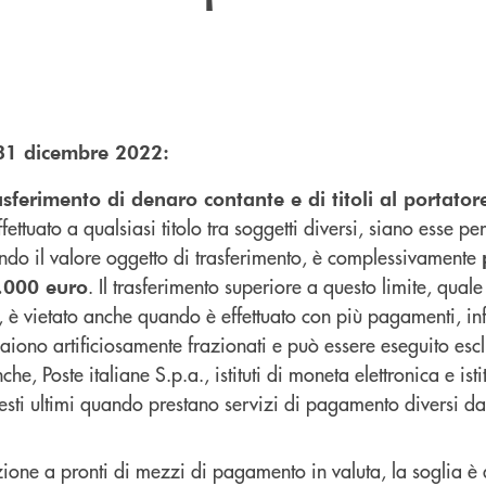
 31 dicembre 2022:
rasferimento di denaro contante e di titoli al portato
ffettuato a qualsiasi titolo tra soggetti diversi, siano esse pe
ndo il valore oggetto di trasferimento, è complessivamente
. Il trasferimento superiore a questo limite, quale
.000 euro
o, è vietato anche quando è effettuato con più pagamenti, inf
aiono artificiosamente frazionati e può essere eseguito esc
che, Poste italiane S.p.a., istituti di moneta elettronica e istit
ti ultimi quando prestano servizi di pagamento diversi da
ione a pronti di mezzi di pagamento in valuta, la soglia è 