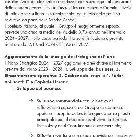
caratterizzato da elementi di incertezza con rischi legati al perdurare
delle tensioni geopolitiche in Russia, Ucraina e Medio Oriente. I livelli
di inflazione risultano in rallentamento, per effetto della politica
restrittiva da parte delle Banche Centrali.
Il contesto italiano, al quale il Gruppo è maggiormente esposto,
prevede una crescita media del PIL dello 0,7% annuo nell’intervallo
2024 - 2027. Nello stesso periodo il tasso di inflazione è previsto
rientrare dal 2,1% nel 2024 all’1,9% nel 2027.
Aggiornamento delle linee guida strategiche di Piano
Il Piano Strategico 2024 – 2027 aggiorna le aree chiave di intervento
previste dal Piano 2023 – 2026:
1. Sviluppo del business, 2.
,
e
Efficientamento operativo
3. Gestione dei rischi
4. Fattori
abilitanti: IT e Capitale Umano
.
Sviluppo del business
con l’obiettivo di
Sviluppo commerciale
rafforzare la capacità del Gruppo di esprimere
appieno il proprio potenziale agendo su tre pilastri
principali quali il Modello distributivo, la Business
Technology ed il Coordinamento commerciale;
con azioni previste per innalzare
Offerta creditizia