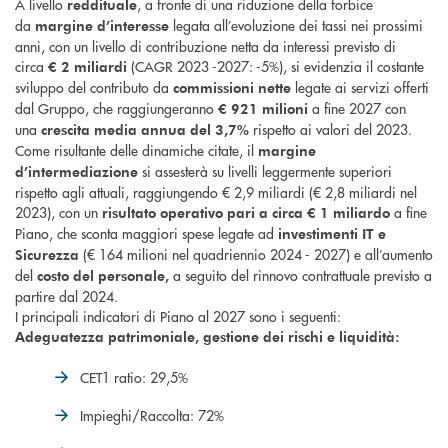
A livello
, a fronte di una riduzione della forbice
reddituale
da
legata all’evoluzione dei tassi nei prossimi
margine d’interesse
anni, con un livello di contribuzione netta da interessi previsto di
circa
(CAGR 2023 -2027: -5%), si evidenzia il costante
€ 2 miliardi
sviluppo del contributo da
legate ai servizi offerti
commissioni nette
dal Gruppo, che raggiungeranno
a fine 2027 con
€ 921 milioni
una
rispetto ai valori del 2023.
crescita media annua del 3,7%
Come risultante delle dinamiche citate, il
margine
si assesterà su livelli leggermente superiori
d’intermediazione
rispetto agli attuali, raggiungendo € 2,9 miliardi (€ 2,8 miliardi nel
2023), con un
a fine
risultato operativo
pari a circa € 1 miliardo
Piano, che sconta maggiori spese legate ad
investimenti IT e
(€ 164 milioni nel quadriennio 2024 - 2027) e all’aumento
Sicurezza
del
a seguito del rinnovo contrattuale previsto a
costo del personale,
partire dal 2024.
I principali indicatori di Piano al 2027 sono i seguenti:
Adeguatezza patrimoniale, gestione dei rischi e liquidità:
CET1 ratio: 29,5%
Impieghi/Raccolta: 72%