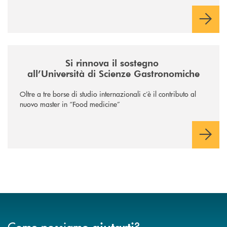
/news/il-sostegno-alluniversita-di-scienze-gastronomiche/
Si rinnova il sostegno
all’Università di Scienze Gastronomiche
Oltre a tre borse di studio internazionali c’è il contributo al
nuovo master in “Food medicine”
Come possiamo
?
aiutarti