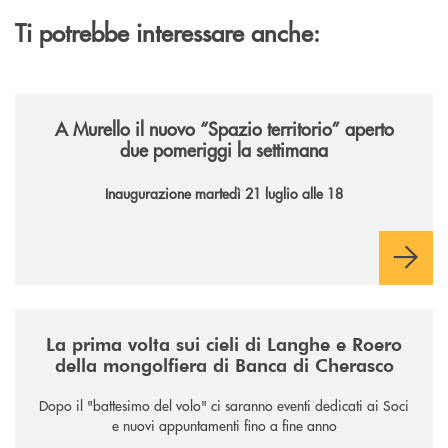
Ti potrebbe interessare anche:
/news/il-nuovo-spazio-territorio-a-murello/
A Murello il nuovo “Spazio territorio”
aperto
due pomeriggi la settimana
Inaugurazione martedì 21 luglio alle 18
/news/la-nuova-mongolfiera-di-banca-di-cherasco/
La prima volta sui cieli di Langhe e Roero
della mongolfiera di Banca di Cherasco
Dopo il "battesimo del volo" ci saranno eventi dedicati ai Soci
e nuovi appuntamenti fino a fine anno