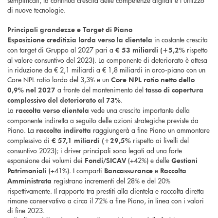
semplificati, la continua crescita delle competenze digitali e l’utilizzo
di nuove tecnologie.
Principali grandezze e Target di Piano
in costante crescita
Esposizione creditizia lorda verso la clientela
con target di Gruppo al 2027 pari a
rispetto
€ 53 miliardi (+5,2%
al valore consuntivo del 2023). La componente di deteriorato è attesa
in riduzione da € 2,1 miliardi a € 1,8 miliardi in arco-piano con un
Core NPL ratio lordo del 3,3% e un
Core NPL ratio netto dello
a fronte del mantenimento del
0,9% nel 2027
tasso di copertura
.
complessivo del deteriorato al 73%
La
vede una crescita importante della
raccolta verso clientela
componente indiretta a seguito delle azioni strategiche previste da
Piano. La
raggiungerà a fine Piano un ammontare
raccolta indiretta
complessivo di
rispetto ai livelli del
€ 57,1 miliardi (+29,5%
consuntivo 2023); i driver principali sono legati ad una forte
espansione dei volumi dei
(+42%) e delle
Fondi/SICAV
Gestioni
(+41%). I comparti
e
Patrimoniali
Bancassurance
Raccolta
registrano incrementi del 28% e del 20%
Amministrata
rispettivamente. Il rapporto tra prestiti alla clientela e raccolta diretta
rimane conservativo a circa il 72% a fine Piano, in linea con i valori
di fine 2023.