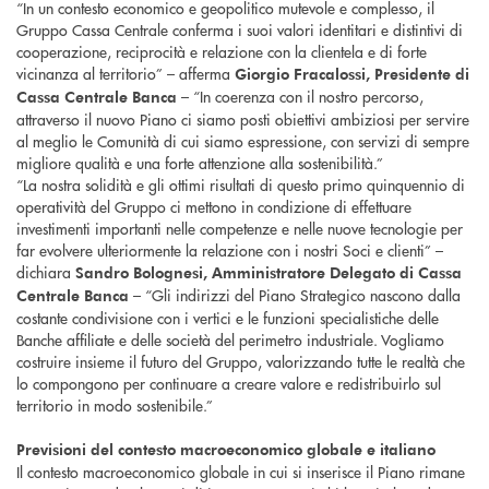
“In un contesto economico e geopolitico mutevole e complesso, il
Gruppo Cassa Centrale conferma i suoi valori identitari e distintivi di
cooperazione, reciprocità e relazione con la clientela e di forte
vicinanza al territorio” – afferma
Giorgio Fracalossi, Presidente di
– “In coerenza con il nostro percorso,
Cassa Centrale Banca
attraverso il nuovo Piano ci siamo posti obiettivi ambiziosi per servire
al meglio le Comunità di cui siamo espressione, con servizi di sempre
migliore qualità e una forte attenzione alla sostenibilità.”
“La nostra solidità e gli ottimi risultati di questo primo quinquennio di
operatività del Gruppo ci mettono in condizione di effettuare
investimenti importanti nelle competenze e nelle nuove tecnologie per
far evolvere ulteriormente la relazione con i nostri Soci e clienti” –
dichiara
Sandro Bolognesi, Amministratore Delegato di Cassa
– “Gli indirizzi del Piano Strategico nascono dalla
Centrale Banca
costante condivisione con i vertici e le funzioni specialistiche delle
Banche affiliate e delle società del perimetro industriale. Vogliamo
costruire insieme il futuro del Gruppo, valorizzando tutte le realtà che
lo compongono per continuare a creare valore e redistribuirlo sul
territorio in modo sostenibile.”
Previsioni del contesto macroeconomico globale e italiano
Il contesto macroeconomico globale in cui si inserisce il Piano rimane