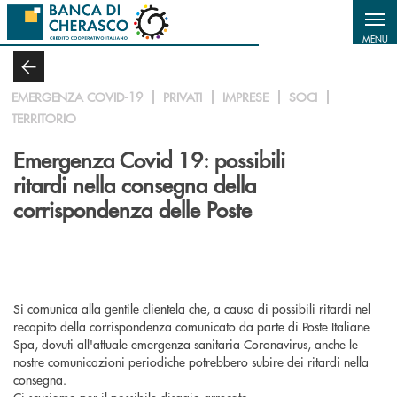
Salta al contenuto principale
MENU
EMERGENZA COVID-19
PRIVATI
IMPRESE
SOCI
TERRITORIO
Emergenza Covid 19: possibili
ritardi nella consegna della
corrispondenza delle Poste
Si comunica alla gentile clientela che, a causa di possibili ritardi nel
recapito della corrispondenza comunicato da parte di Poste Italiane
Spa, dovuti all'attuale emergenza sanitaria Coronavirus, anche le
nostre comunicazioni periodiche potrebbero subire dei ritardi nella
consegna.
Ci scusiamo per il possibile disagio arrecato.