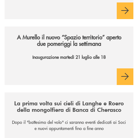
famiglie e territorio.
/news/il-nuovo-spazio-territorio-a-murello/
A Murello il nuovo “Spazio territorio”
aperto
due pomeriggi la settimana
Inaugurazione martedì 21 luglio alle 18
/news/la-nuova-mongolfiera-di-banca-di-cherasco/
La prima volta sui cieli di Langhe e Roero
della mongolfiera di Banca di Cherasco
Dopo il "battesimo del volo" ci saranno eventi dedicati ai Soci
e nuovi appuntamenti fino a fine anno