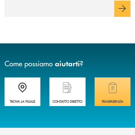
Come possiamo
?
aiutarti
Accedi all' elenco completo delle filiali .
Hai bisogno di assistenza immediata? Contatta
Hai bisogno di alcuni
TROVA LA FILIALE
CONTATTO DIRETTO
TRASPARENZA