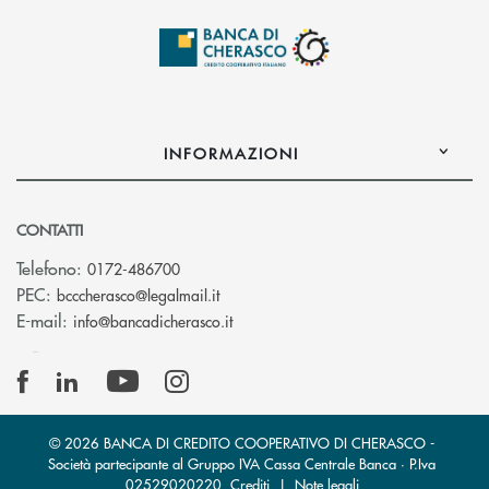
INFORMAZIONI
CONTATTI
Telefono:
0172-486700
(si apre l’app di posta elettronica)
PEC:
bcccherasco@legalmail.it
(si apre l’app di posta elettronica)
E-mail:
info@bancadicherasco.it
© 2026 BANCA DI CREDITO COOPERATIVO DI CHERASCO -
Società partecipante al Gruppo IVA Cassa Centrale Banca · P.Iva
02529020220
Crediti
|
Note legali