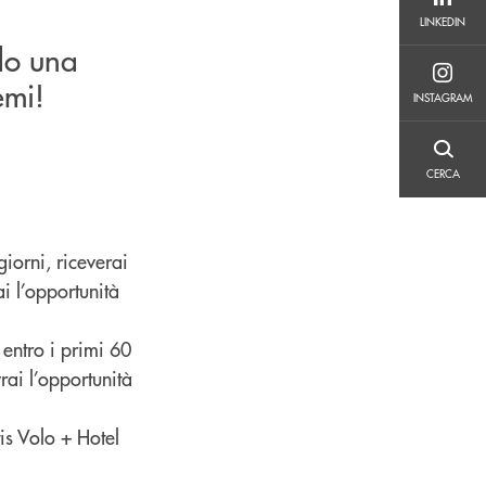
LINKEDIN
LINKEDIN
do una
INSTAGRAM
emi!
INSTAGRAM
CERCA
CERCA
giorni, riceverai
i l’opportunità
 entro i primi 60
rai l’opportunità
is Volo + Hotel