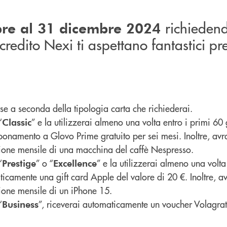
richieden
bre al 31 dicembre 2024
credito Nexi ti aspettano fantastici pr
se a seconda della tipologia carta che richiederai.
“
” e la utilizzerai almeno una volta entro i primi 60 
Classic
namento a Glovo Prime gratuito per sei mesi. Inoltre, avra
azione mensile di una macchina del caffè Nespresso.
“
” o “
” e la utilizzerai almeno una volta
Prestige
Excellence
ticamente una gift card Apple del valore di 20 €. Inoltre, av
zione mensile di un iPhone 15.
“
”, riceverai automaticamente un voucher Volagrat
Business