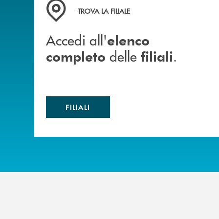
Accedi all' elenco completo delle filiali .
TROVA LA FILIALE
Accedi all'
elenco
delle
.
completo
filiali
FILIALI