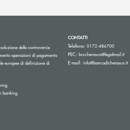
CONTATTI
Telefono:
0172-486700
isoluzione delle controversie
(si
PEC:
bcccherasco@legalmail.it
Apre una nuova finestra
mento operazioni di pagamento
(
E-mail:
info@bancadicherasco.it
e europee di definizione di
wing
n banking