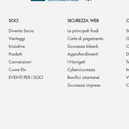
SOCI
SICUREZZA WEB
C
Diventa Socio
Le principali frodi
S
Vantaggi
Carte di pagamento
G
Iniziative
Sicurezza Inbank
O
Prodotti
Approfondimenti
D
Convenzioni
I Navigati
T
Cuore Ets
Cybersicurezza
I
EVENTI PER I SOCI
Bonifici istantanei
V
Sicurezza imprese
C