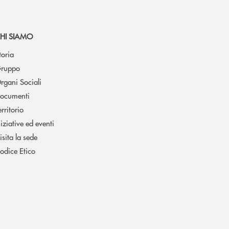
HI SIAMO
toria
ruppo
rgani Sociali
ocumenti
erritorio
niziative ed eventi
isita la sede
odice Etico