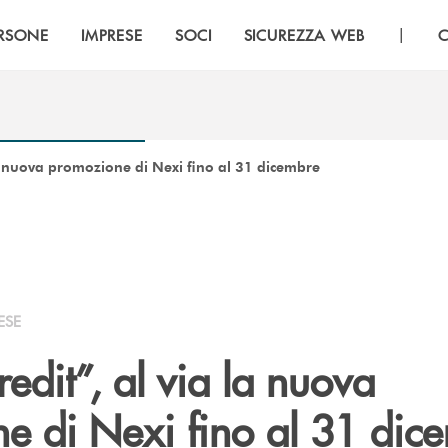
|
RSONE
IMPRESE
SOCI
SICUREZZA WEB
C
a nuova promozione di Nexi fino al 31 dicembre
ESE
dit”, al via la nuova
e di Nexi fino al 31 dic