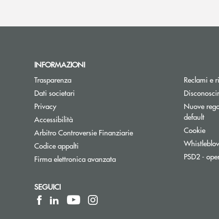
INFORMAZIONI
Trasparenza
Reclami e r
Dati societari
Disconosci
Privacy
Nuove regol
default
Accessibilità
Cookie
Apre una nuova finestra
Arbitro Controversie Finanziarie
Whistleblo
Codice appalti
PSD2 - ope
Firma elettronica avanzata
SEGUICI