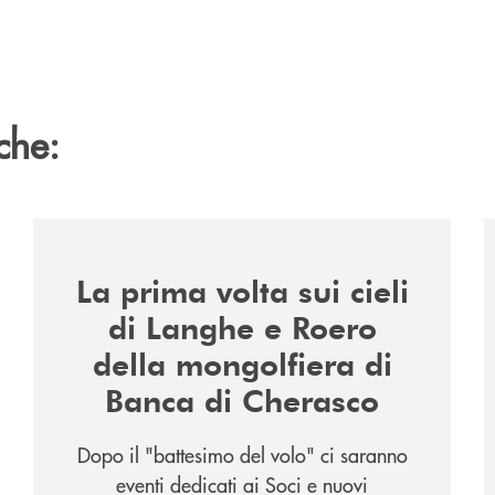
che:
/news/la-nuova-mongolfiera-di-banca-di-cherasco/
/
La prima volta sui cieli
di Langhe e Roero
della mongolfiera di
Banca di Cherasco
Dopo il "battesimo del volo" ci saranno
eventi dedicati ai Soci e nuovi