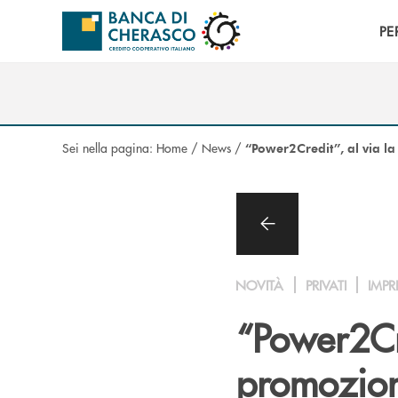
Salta al contenuto principale
PE
Sei nella pagina:
Home
/
News
/
“Power2Credit”, al via l
NOVITÀ
PRIVATI
IMPR
“Power2Cre
promozion