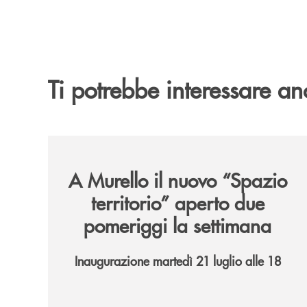
Ti potrebbe interessare an
/news/il-nuovo-spazio-territorio-a-murello/
A Murello il nuovo “Spazio
territorio”
aperto due
pomeriggi la settimana
Inaugurazione martedì 21 luglio alle 18