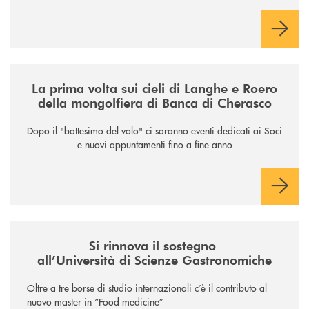
/news/la-nuova-mongolfiera-di-banca-di-cherasco/
La prima volta sui cieli di Langhe e Roero
della mongolfiera di Banca di Cherasco
Dopo il "battesimo del volo" ci saranno eventi dedicati ai Soci
e nuovi appuntamenti fino a fine anno
/news/il-sostegno-alluniversita-di-scienze-gastronomiche/
Si rinnova il sostegno
all’Università di Scienze Gastronomiche
Oltre a tre borse di studio internazionali c’è il contributo al
nuovo master in “Food medicine”