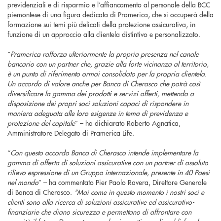
previdenziali e di risparmio e l’affiancamento al personale della BCC
piemontese di una figura dedicata di Pramerica, che si occuperà della
formazione sui temi più delicati della protezione assicurativa, in
funzione di un approccio alla clientela distintivo e personalizzato.
“
Pramerica rafforza ulteriormente la propria presenza nel canale
bancario con un partner che, grazie alla forte vicinanza al territorio,
è un punto di riferimento ormai consolidato per la propria clientela.
Un accordo di valore anche per Banca di Cherasco che potrà così
diversificare la gamma dei prodotti e servizi offerti, mettendo a
disposizione dei propri soci soluzioni capaci di rispondere in
maniera adeguata alle loro esigenze in tema di previdenza e
protezione del capitale
” – ha dichiarato Roberto Agnatica,
Amministratore Delegato di Pramerica Life.
“
Con questo accordo Banca di Cherasco intende implementare la
gamma di offerta di soluzioni assicurative con un partner di assoluto
rilievo espressione di un Gruppo internazionale, presente in 40 Paesi
nel mondo
” – ha commentato Pier Paolo Ravera, Direttore Generale
di Banca di Cherasco.
“Mai come in questo momento i nostri soci e
clienti sono alla ricerca di soluzioni assicurative ed assicurativo-
finanziarie che diano sicurezza e permettano di affrontare con