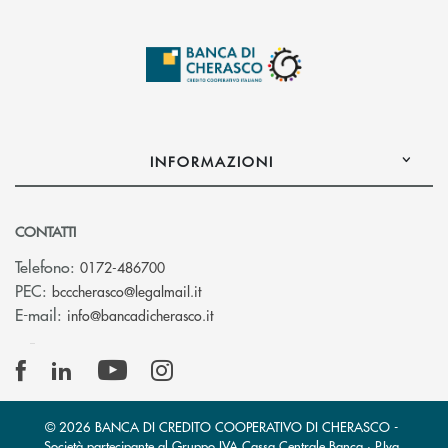
INFORMAZIONI
CONTATTI
Telefono:
0172-486700
(si apre l’app di posta elettronica)
PEC:
bcccherasco@legalmail.it
(si apre l’app di posta elettronica)
E-mail:
info@bancadicherasco.it
© 2026 BANCA DI CREDITO COOPERATIVO DI CHERASCO -
Società partecipante al Gruppo IVA Cassa Centrale Banca · P.Iva