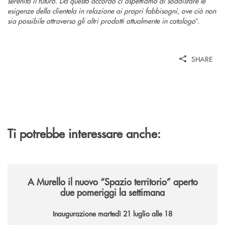
serenità il futuro. Da questo accordo ci aspettiamo di soddisfare le
esigenze della clientela in relazione ai propri fabbisogni, ove ciò non
sia possibile attraverso gli altri prodotti attualmente in catalogo
”.
SHARE
Ti potrebbe interessare anche:
/news/il-nuovo-spazio-territorio-a-murello/
A Murello il nuovo “Spazio territorio”
aperto
due pomeriggi la settimana
Inaugurazione martedì 21 luglio alle 18