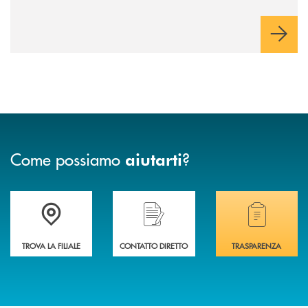
Come possiamo
?
aiutarti
Accedi all' elenco completo delle filiali .
Hai bisogno di assistenza immediata? Contatta
Hai bisogno di alcuni
TROVA LA FILIALE
CONTATTO DIRETTO
TRASPARENZA