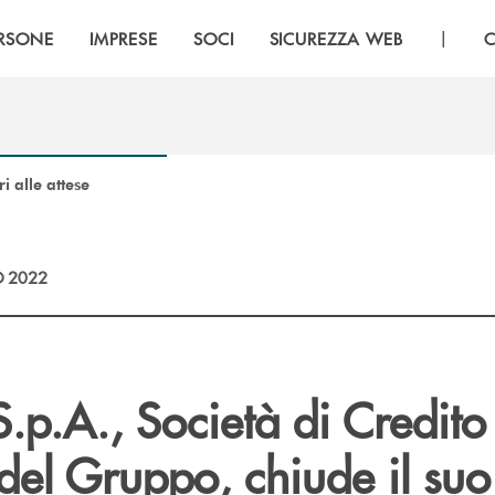
|
RSONE
IMPRESE
SOCI
SICUREZZA WEB
C
ri alle attese
 2022
S.p.A., Società di Credito
el Gruppo, chiude il suo