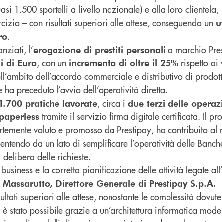
i 1.500 sportelli a livello nazionale) e alla loro clientela, 
cizio – con risultati superiori alle attese, conseguendo un
u
.
ro
nziati, l’
a marchio Pre
erogazione di prestiti personali
, con un
rispetto ai
i di Euro
incremento di oltre il 25%
ll’ambito dell’accordo commerciale e distributivo di prodotti
 ha preceduto l’avvio dell’operatività diretta.
, circa i
21.700 pratiche lavorate
due terzi delle operaz
tramite il servizio firma digitale certificata. Il pr
paperless
rtemente voluto e promosso da Prestipay, ha contribuito al
nsentendo da un lato di semplificare l’operatività delle Banche
 delibera delle richieste.
 business e la corretta pianificazione delle attività legate al
–
 Massarutto, Direttore Generale di Prestipay S.p.A.
sultati superiori alle attese, nonostante le complessità dovute
 stato possibile grazie a un’architettura informatica moder