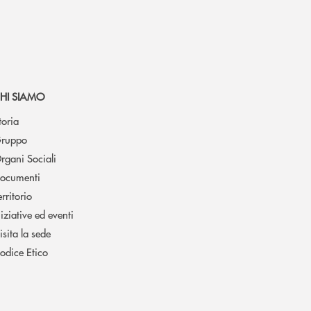
HI SIAMO
toria
ruppo
rgani Sociali
ocumenti
erritorio
niziative ed eventi
isita la sede
odice Etico