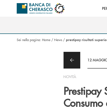
Salta al contenuto principale
PE
Sei nella pagina:
Home
/
News
/
prestipay risultati superio
12 MAGGIO
NOVITÀ
Prestipay 
Consumo d