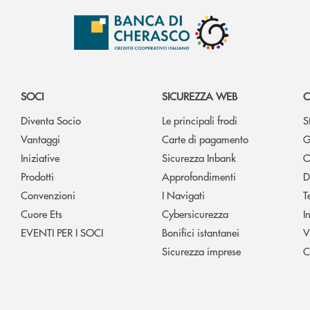
SOCI
SICUREZZA WEB
C
Diventa Socio
Le principali frodi
S
Vantaggi
Carte di pagamento
G
Iniziative
Sicurezza Inbank
O
Prodotti
Approfondimenti
D
Convenzioni
I Navigati
T
Cuore Ets
Cybersicurezza
I
EVENTI PER I SOCI
Bonifici istantanei
V
Sicurezza imprese
C