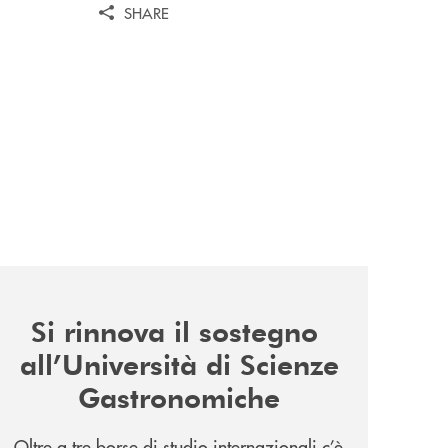
SHARE
news/il-sostegno-alluniversita-di-scienze-gastronomiche/
Si rinnova il sostegno
all’Università di Scienze
Gastronomiche
Oltre a tre borse di studio internazionali c’è