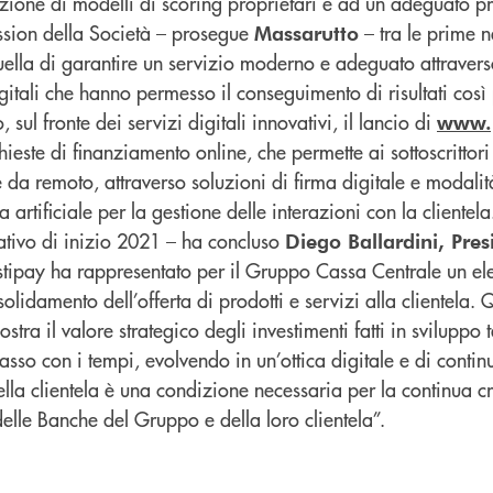
zione di modelli di scoring proprietari e ad un adeguato pr
ission della Società – prosegue
– tra le prime n
Massarutto
uella di garantire un servizio moderno e adeguato attravers
gitali che hanno permesso il conseguimento di risultati così p
, sul fronte dei servizi digitali innovativi, il lancio di
www.p
hieste di finanziamento online, che permette ai sottoscrittori 
da remoto, attraverso soluzioni di firma digitale e modalit
a artificiale per la gestione delle interazioni con la clientela
ativo di inizio 2021 – ha concluso
Diego Ballardini, Pres
stipay ha rappresentato per il Gruppo Cassa Centrale un e
olidamento dell’offerta di prodotti e servizi alla clientela.
stra il valore strategico degli investimenti fatti in sviluppo
asso con i tempi, evolvendo in un’ottica digitale e di contin
ella clientela è una condizione necessaria per la continua cr
 delle Banche del Gruppo e della loro clientela”.