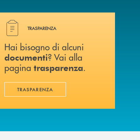
Hai bisogno di alcuni documenti ? Vai alla pagina traspa
TRASPARENZA
Hai bisogno di alcuni
? Vai alla
documenti
pagina
.
trasparenza
TRASPARENZA