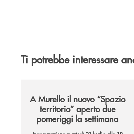
Ti potrebbe interessare an
/news/il-nuovo-spazio-territorio-a-murello/
A Murello il nuovo “Spazio
territorio”
aperto due
pomeriggi la settimana