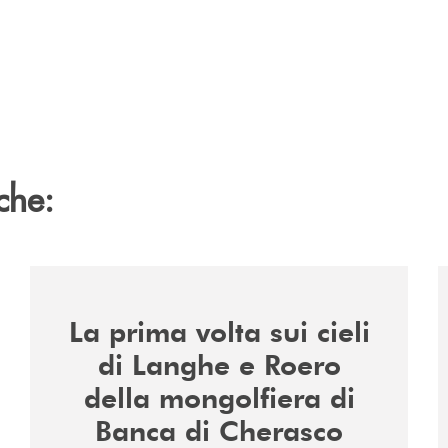
che:
/news/la-nuova-mongolfiera-di-banca-di-cherasco/
/
La prima volta sui cieli
di Langhe e Roero
della mongolfiera di
Banca di Cherasco