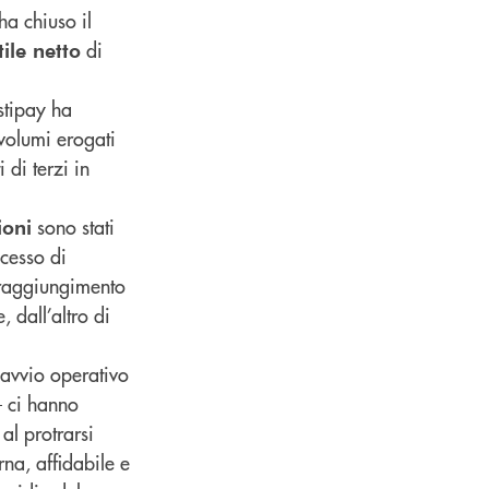
ha chiuso il
di
tile netto
stipay ha
 volumi erogati
 di terzi in
sono stati
ioni
ocesso di
 raggiungimento
, dall’altro di
l’avvio operativo
 ci hanno
 al protrarsi
na, affidabile e