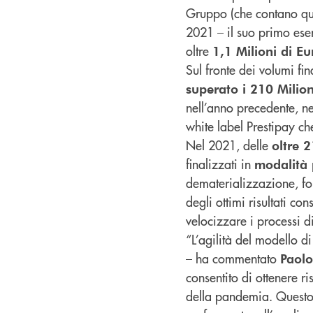
Gruppo (che contano quas
2021 – il suo primo eser
oltre
1,1 Milioni di Eu
Sul fronte dei volumi fina
superato i 210 Milion
nell’anno precedente, ne
white label Prestipay che
Nel 2021, delle
oltre 
finalizzati in
modalità 
dematerializzazione, fo
degli ottimi risultati co
velocizzare i processi di
“L’agilità del modello di
– ha commentato
Paolo
consentito di ottenere ri
della pandemia. Questo è