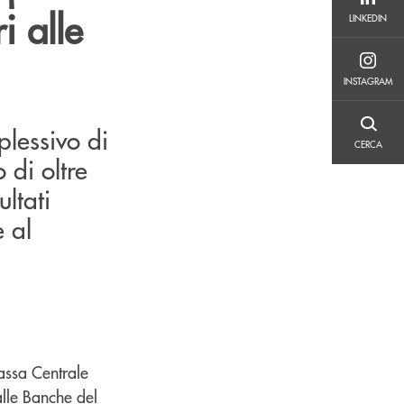
LINKEDIN
i alle
LINKEDIN
INSTAGRAM
INSTAGRAM
plessivo di
CERCA
CERCA
 di oltre
ultati
e al
Cassa Centrale
alle Banche del