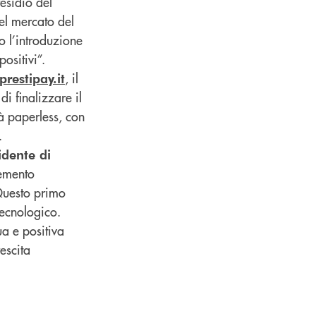
esidio del
el mercato del
o l’introduzione
ositivi”.
, il
restipay.it
di finalizzare il
à paperless, con
.
idente di
lemento
 Questo primo
 tecnologico.
ua e positiva
escita