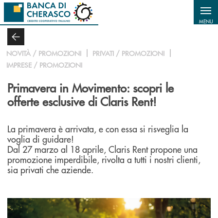
Salta al contenuto principale
MENU
NOVITÀ / PROMOZIONI
PRIVATI / PROMOZIONI
IMPRESE / PROMOZIONI
Primavera in Movimento: scopri le
offerte esclusive di Claris Rent!
La primavera è arrivata, e con essa si risveglia la
voglia di guidare!
Dal 27 marzo al 18 aprile, Claris Rent propone una
promozione imperdibile, rivolta a tutti i nostri clienti,
sia privati che aziende.