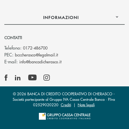
INFORMAZIONI
CONTATTI
Telefono:
0172-486700
(si apre l’app di posta elettronica)
PEC:
bcccherasco@legalmail.it
(si apre l’app di posta elettronica)
E-mail:
info@bancadicherasco.it
© 2026 BANCA DI CREDITO COOPERATIVO DI CHERASCO -
Società partecipante al Gruppo IVA Cassa Centrale Banca · P.Iva
02529020220
Crediti
|
Note legali