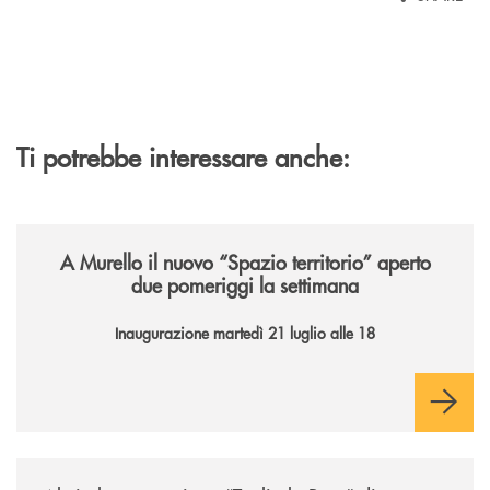
Ti potrebbe interessare anche:
/news/il-nuovo-spazio-territorio-a-murello/
A Murello il nuovo “Spazio territorio”
aperto
due pomeriggi la settimana
Inaugurazione martedì 21 luglio alle 18
/news/al-via-la-promozione-taglia-la-rata-di-prestipay-il-prestito-perso