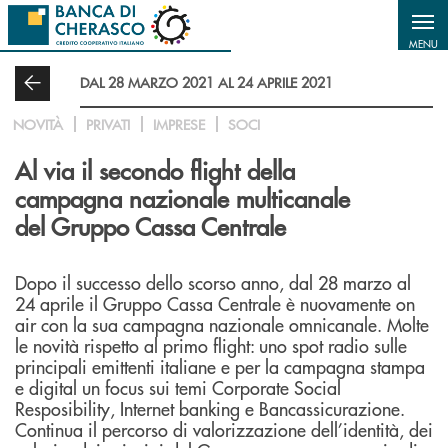
Salta al contenuto principale
MENU
DAL 28 MARZO 2021 AL 24 APRILE 2021
NOVITÀ
PRIVATI
IMPRESE
SOCI
Al via il secondo flight della
campagna nazionale multicanale
del Gruppo Cassa Centrale
Dopo il successo dello scorso anno, dal 28 marzo al
24 aprile il Gruppo Cassa Centrale è nuovamente on
air con la sua campagna nazionale omnicanale. Molte
le novità rispetto al primo flight: uno spot radio sulle
principali emittenti italiane e per la campagna stampa
e digital un focus sui temi Corporate Social
Resposibility, Internet banking e Bancassicurazione.
Continua il percorso di valorizzazione dell’identità, dei