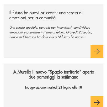
/news/il-futuro-ha-nuovi-orizzonti-23-luglio-2026/
Il futuro ha nuovi orizzonti: una serata di
emozioni per la comunità
Una serata speciale, pensata per incontrarsi, condividere
emozioni e guardare insieme al futuro. Giovedì 23 luglio,
Banca di Cherasco ha dato vita a "Il futuro ha nuovi
orizzonti", il suo primo evento estivo dedicato a Soci, clienti,
famiglie e territorio.
/news/il-nuovo-spazio-territorio-a-murello/
A Murello il nuovo “Spazio territorio”
aperto
due pomeriggi la settimana
Inaugurazione martedì 21 luglio alle 18