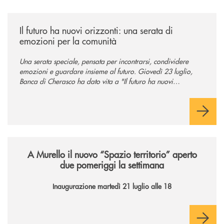
/news/il-futuro-ha-nuovi-orizzonti-23-luglio-2026/
Il futuro ha nuovi orizzonti: una serata di
emozioni per la comunità
Una serata speciale, pensata per incontrarsi, condividere
emozioni e guardare insieme al futuro. Giovedì 23 luglio,
Banca di Cherasco ha dato vita a "Il futuro ha nuovi
orizzonti", il suo primo evento estivo dedicato a Soci, clienti,
famiglie e territorio.
/news/il-nuovo-spazio-territorio-a-murello/
A Murello il nuovo “Spazio territorio”
aperto
due pomeriggi la settimana
Inaugurazione martedì 21 luglio alle 18