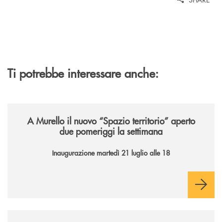
Ti potrebbe interessare anche:
/news/il-nuovo-spazio-territorio-a-murello/
A Murello il nuovo “Spazio territorio”
aperto
due pomeriggi la settimana
Inaugurazione martedì 21 luglio alle 18
/news/la-nuova-mongolfiera-di-banca-di-cherasco/