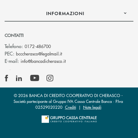
INFORMAZIONI
CONTATTI
Telefono:
0172-486700
(si apre l’app di posta elettronica)
PEC:
bcccherasco@legalmail.it
(si apre l’app di posta elettronica)
E-mail:
info@bancadicherasco.it
© 2026 BANCA DI CREDITO COOPERATIVO DI CHERASCO -
Società partecipante al Gruppo IVA Cassa Centrale Banca · P.Iva
02529020220
Crediti
|
Note legali