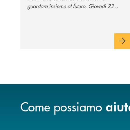
guardare insieme al futuro. Giovedì 23
luglio, Banca di Cherasco ha dato vita a "Il
futuro ha nuovi orizzonti", il suo primo
evento estivo dedicato a Soci, clienti,
famiglie e territorio.
Come possiamo
aiut