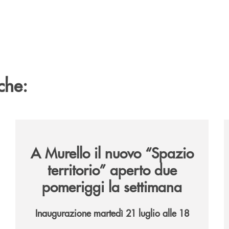
che:
6/
/news/il-nuovo-spazio-territorio-a-murello/
/
A Murello il nuovo “Spazio
territorio”
aperto due
pomeriggi la settimana
Inaugurazione martedì 21 luglio alle 18