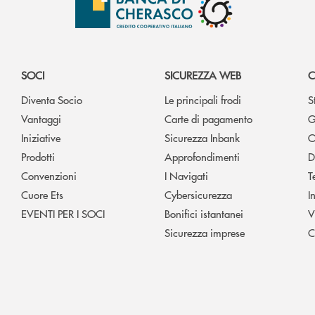
SOCI
SICUREZZA WEB
C
Diventa Socio
Le principali frodi
S
Vantaggi
Carte di pagamento
G
Iniziative
Sicurezza Inbank
O
Prodotti
Approfondimenti
D
Convenzioni
I Navigati
T
Cuore Ets
Cybersicurezza
I
EVENTI PER I SOCI
Bonifici istantanei
V
Sicurezza imprese
C