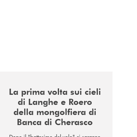
news/la-nuova-mongolfiera-di-banca-di-cherasco/
La prima volta sui cieli
di Langhe e Roero
della mongolfiera di
Banca di Cherasco
Dopo il "battesimo del volo" ci saranno