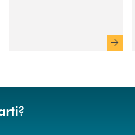
?
arti