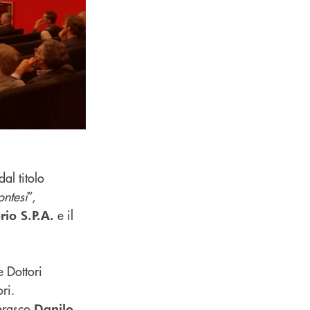
dal titolo
ontesi
”,
e il
rio S.P.A.
e Dottori
ri.
herasco
Danilo