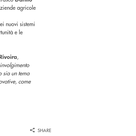
aziende agricole
i nuovi sistemi
unità e le
,
Rivoira
coinvolgimento
o sia un tema
nnovative, come
SHARE