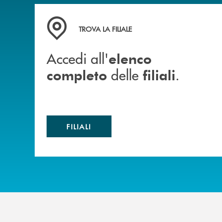
Accedi all' elenco completo delle filiali .
TROVA LA FILIALE
Accedi all'
elenco
delle
.
completo
filiali
FILIALI