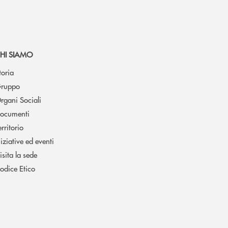
HI SIAMO
toria
ruppo
rgani Sociali
ocumenti
erritorio
niziative ed eventi
isita la sede
odice Etico