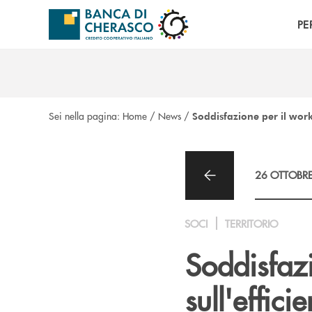
Salta al contenuto principale
PE
Sei nella pagina:
Home
/
News
/
Soddisfazione per il work
26 OTTOBR
SOCI
TERRITORIO
Soddisfaz
sull'effic