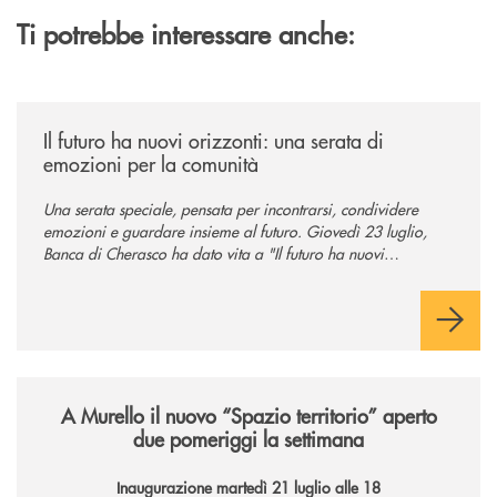
Ti potrebbe interessare anche:
/news/il-futuro-ha-nuovi-orizzonti-23-luglio-2026/
Il futuro ha nuovi orizzonti: una serata di
emozioni per la comunità
Una serata speciale, pensata per incontrarsi, condividere
emozioni e guardare insieme al futuro. Giovedì 23 luglio,
Banca di Cherasco ha dato vita a "Il futuro ha nuovi
orizzonti", il suo primo evento estivo dedicato a Soci, clienti,
famiglie e territorio.
/news/il-nuovo-spazio-territorio-a-murello/
A Murello il nuovo “Spazio territorio”
aperto
due pomeriggi la settimana
Inaugurazione martedì 21 luglio alle 18