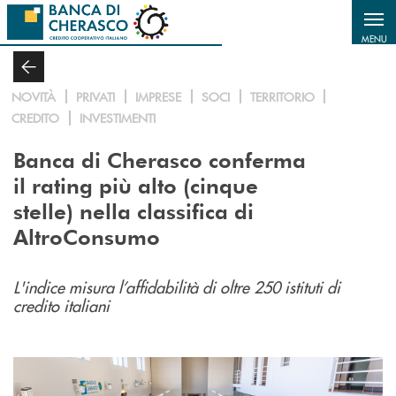
Salta al contenuto principale
MENU
NOVITÀ
PRIVATI
IMPRESE
SOCI
TERRITORIO
CREDITO
INVESTIMENTI
Banca di Cherasco conferma
il rating più alto (cinque
stelle) nella classifica di
AltroConsumo
L'indice misura l’affidabilità di oltre 250 istituti di
credito italiani