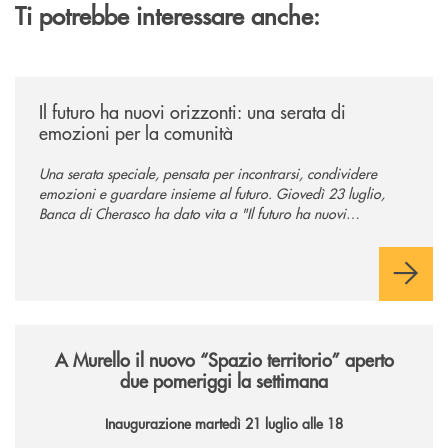
Ti potrebbe interessare anche:
/news/il-futuro-ha-nuovi-orizzonti-23-luglio-2026/
Il futuro ha nuovi orizzonti: una serata di
emozioni per la comunità
Una serata speciale, pensata per incontrarsi, condividere
emozioni e guardare insieme al futuro. Giovedì 23 luglio,
Banca di Cherasco ha dato vita a "Il futuro ha nuovi
orizzonti", il suo primo evento estivo dedicato a Soci, clienti,
famiglie e territorio.
/news/il-nuovo-spazio-territorio-a-murello/
A Murello il nuovo “Spazio territorio”
aperto
due pomeriggi la settimana
Inaugurazione martedì 21 luglio alle 18