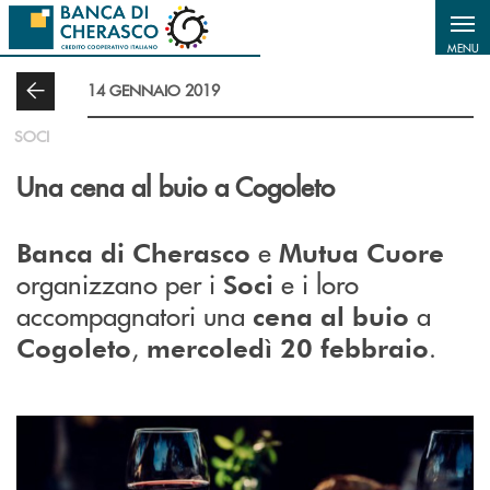
Salta al contenuto principale
MENU
14 GENNAIO 2019
SOCI
Una cena al buio a Cogoleto
e
Banca di Cherasco
Mutua Cuore
organizzano per i
e i loro
Soci
accompagnatori una
a
cena al buio
,
.
Cogoleto
mercoledì 20 febbraio