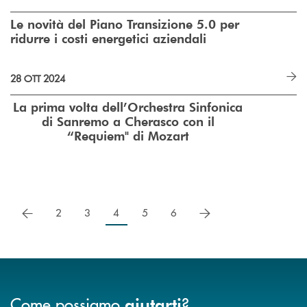
Le novità del Piano Transizione 5.0 per
ridurre i costi energetici aziendali
28 OTT 2024
La prima volta dell’Orchestra Sinfonica
di Sanremo a Cherasco con il
“Requiem"
di Mozart
precedente
successivo
2
3
4
5
6
Come possiamo
?
aiutarti